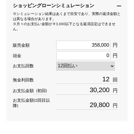
タイプ
ショッピングローンシミュレーション
※シミュレーション結果はあくまで目安であり、実際の返済金額と
男女兼用
は異なる場合があります。
※月々のお支払い金額が￥3,000以下となる返済設定はできませ
ん。
種類
ブレスレット
円
販売金額
円
頭金
材質
お支払回数
SV925
回
無金利回数
石種
円
お支払金額
(初回)
-
お支払金額(2回目以
円
降)
重量
約47.6g