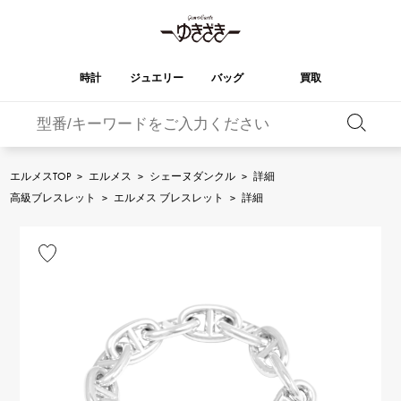
時計
ジュエリー
バッグ
買取
バーキン
オータクロア
YUKIZAKI
ROLEX
ブランド
セレクト
HUBLOT
ブライダル
ジュエリー
ロレックス
ジュエリー
ジュエリー
ウブロ
ジュエリー
エルメスTOP
>
エルメス
>
シェーヌダンクル
>
詳細
ケリー
ピコタンロック
OMEGA
BREITLING
高級ブレスレット
>
エルメス ブレスレット
>
詳細
オメガ
ブライトリング
REGALIA
DOUBLE TOP
ガーデンパーティー
エブリン
レガリア
ダブルトップ
A.LANGE & SOHNE
Breguet
ランゲ＆ゾーネ
ブレゲ
YOBIKO
NOMBRE
財布
チャーム
ヨビコ
ノンブル
PATEK PHILIPPE
IWC
IWC
パテック・フィリップ
NOMBRE putite
ALPHA
小物
その他
ノンブルプティ
アルファ
FRANCK MULLER
RICHARD MILLE
フランク・ミュラー
リシャール・ミル
ALPHA putite
eclat
アルファプティ
エクラ
VACHERON
PANERAI
エルメスバッグ
CONSTANTIN
パネライ