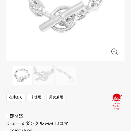
RICH CROSS
TwinPinky
ヴァシュロン・コンスタ
リッチクロス
ツインピンキー
ンタン
ANGLER
ETERNITY
AUDEMARS PIGUET
JAEGER LE COULTRE
アングラー
エタニティ
オーデマ・ピゲ
ジャガー・ルクルト
HIMAWARI
YUKIZAKI BACHIKAN
CHANEL
Cartier
ヒマワリ
ゆきざき バチカン
シャネル
カルティエ
USED NOMBRE
USED ALPHA
HARRY WINSTON
BVLGARI
ノンブル認定中古
アルファ認定中古
ハリー・ウィンストン
ブルガリ
ZENITH
TAG HEUER
ゼニス
タグホイヤー
オリジナルジュエリー一覧へ
DUNAMIS
TABLE CLOCK
デュナミス
置き時計
VINTAGE WATCH
ヴィンテージウォッチ
在庫あり
未使用
男女兼用
すべての時計ブランドを見る
HERMES
シェーヌダンクル MM 13コマ