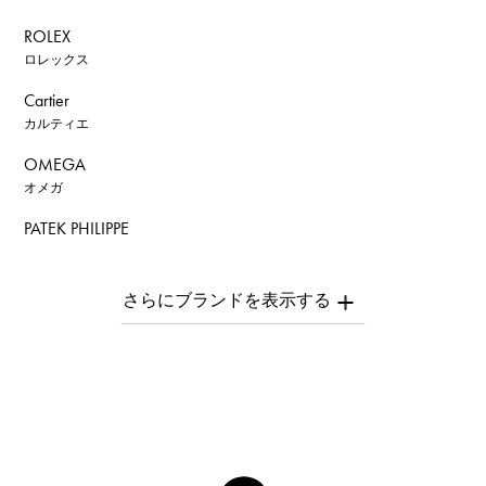
ROLEX
ロレックス
Cartier
カルティエ
OMEGA
オメガ
PATEK PHILIPPE
パテック・フィリップ
AUDEMARS PIGUET
オーデマ・ピゲ
Breguet
ブレゲ
ROGER DUBUIS
ロジェ・デュブイ
A.LANGE & SOHNE