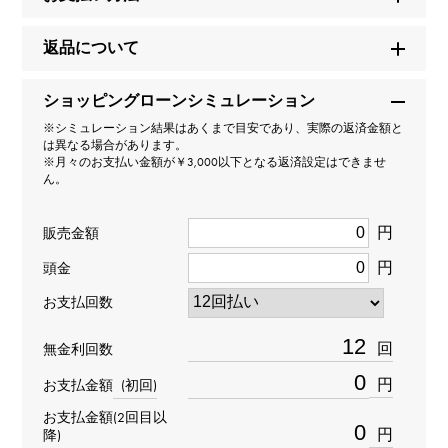
セルペンティ（ヴァイパー）
返品について
型番
ショッピングローンシミュレーション
354709
※シミュレーション結果はあくまで目安であり、実際の返済金額と
は異なる場合があります。
タイプ
※月々のお支払い金額が￥3,000以下となる返済設定はできませ
ん。
レディース
円
販売金額
種類
円
頭金
リング
＞
動物 × リング
お支払回数
材質
回
無金利回数
K18ホワイトゴールド
円
お支払金額
(初回)
お支払金額(2回目以
石種
円
降)