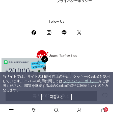
プライバシーポリシー
DAMIANI
ダミアーニ
TUDOR
Follow Us
チューダー（チュードル）
TIFFANY&Co.
ティファニー
PIAGET
ピアジェ
BOUCHERON
ブシュロン
コーポレートサイト
当サイトでは、サイトの利便性向上のため、クッキー(Cookie)を使用
BVLGARI
しています。 Cookieの利用に関しては
プライバシーポリシー
をご参
ブライダルサイト
ブルガリ
照ください。 閲覧を継続する場合Cookieの取得に同意したものとみ
なします。
RICHARD MILLE
再入荷通知を受け取る
同意する
©ジェムキャッスルゆきざき. All rights reserved.
リシャール・ミル
高級ジュエリーTOP
>
ブルガリ
>
セルペンティ（ヴァイパー）
>
詳細
0