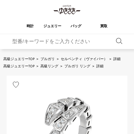
時計
ジュエリー
バッグ
買取
バーキン
オータクロア
YUKIZAKI
ROLEX
ブランド
セレクト
HUBLOT
ブライダル
ジュエリー
ロレックス
ジュエリー
ジュエリー
ウブロ
ジュエリー
高級ジュエリーTOP
>
ブルガリ
>
セルペンティ（ヴァイパー）
>
詳細
ケリー
ピコタンロック
OMEGA
BREITLING
高級ジュエリーTOP
>
高級リング
>
ブルガリ リング
>
詳細
オメガ
ブライトリング
REGALIA
DOUBLE TOP
ガーデンパーティー
エブリン
レガリア
ダブルトップ
A.LANGE & SOHNE
Breguet
ランゲ＆ゾーネ
ブレゲ
YOBIKO
NOMBRE
財布
チャーム
ヨビコ
ノンブル
PATEK PHILIPPE
IWC
IWC
パテック・フィリップ
NOMBRE putite
ALPHA
小物
その他
ノンブルプティ
アルファ
FRANCK MULLER
RICHARD MILLE
フランク・ミュラー
リシャール・ミル
ALPHA putite
eclat
アルファプティ
エクラ
VACHERON
PANERAI
エルメスバッグ
CONSTANTIN
パネライ