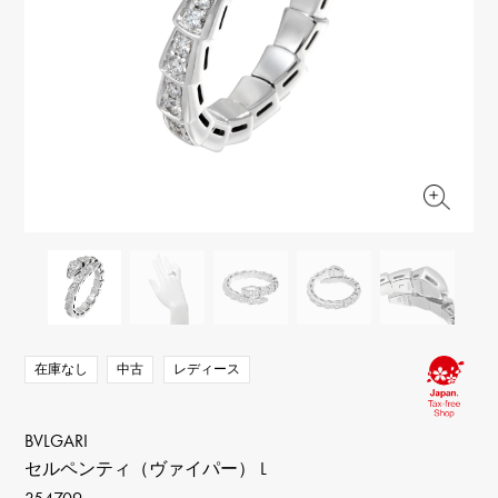
RICH CROSS
TwinPinky
ヴァシュロン・コンスタ
リッチクロス
ツインピンキー
ンタン
ANGLER
ETERNITY
AUDEMARS PIGUET
JAEGER LE COULTRE
アングラー
エタニティ
オーデマ・ピゲ
ジャガー・ルクルト
HIMAWARI
YUKIZAKI BACHIKAN
CHANEL
Cartier
ヒマワリ
ゆきざき バチカン
シャネル
カルティエ
USED NOMBRE
USED ALPHA
HARRY WINSTON
BVLGARI
ノンブル認定中古
アルファ認定中古
ハリー・ウィンストン
ブルガリ
ZENITH
TAG HEUER
ゼニス
タグホイヤー
オリジナルジュエリー一覧へ
DUNAMIS
TABLE CLOCK
デュナミス
置き時計
VINTAGE WATCH
ヴィンテージウォッチ
在庫なし
中古
レディース
すべての時計ブランドを見る
BVLGARI
セルペンティ（ヴァイパー） L