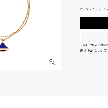
JAEGER LE COULTRE
CHANEL
エルメスバッグ
TwinPinky
ANGLER
ジャガー・ルクルト
シャネル
ローンシミュレーシ
ツインピンキー
アングラー
BVLGARI
ZENITH
YUKIZAKI BACHIKAN
USED NOMBRE
ブルガリ
ゼニス
ゆきざき バチカン
ノンブル認定中古
TABLE CLOCK
VINTAGE WATCH
※当日ご来店ご希望の場
置き時計
ヴィンテージウォッチ
来店予約について
オリジナルジュエリー一覧へ
すべての時計ブランドを見る