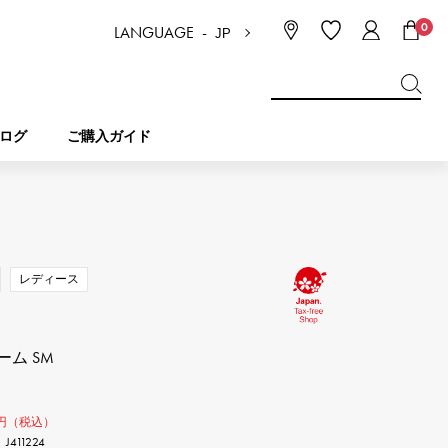
0
LANGUAGE -
JP
日本語
ENGLISH
한국
简体中文
繁体中文
ログ
ご購入ガイド
BREITLING
ブライダル
ジュエリー
ピコタンロック
ブライトリング
レディース
IWC
NOMBRE
チャーム
IWC
ノンブル
ム SM
NTIN
PANERAI
eclat
タン
パネライ
エクラ
円（税込）
411224