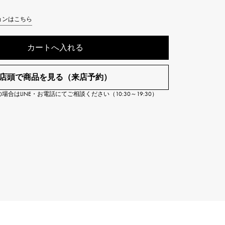
Cartier
ETERNITY
カルティエ
ョンはこちら
エタニティ
カートへ入れる
TAG HEUER
USED ALPHA
タグホイヤー
アルファ認定中古
店頭で商品を見る（来店予約）
合はLINE・お電話にてご相談ください（10:30～19:30）