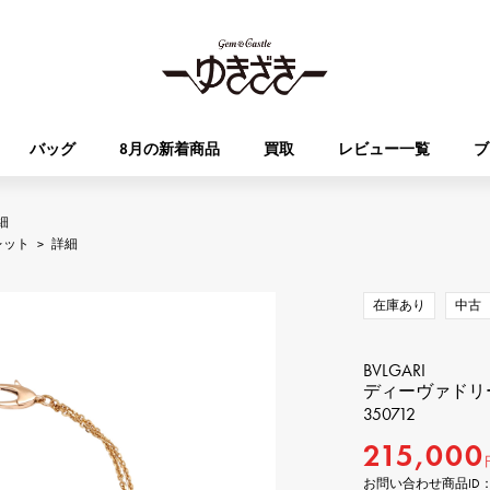
バッグ
8月の新着商品
買取
レビュー一覧
ブ
細
HUBLOT
OMEGA
レット
>
詳細
ブランド
ジュエリー
セレクト
ジュエリー
オータクロア
ケリー
ウブロ
オメガ
在庫あり
中古
Breguet
PATEK PHILIPPE
DOUBLE TOP
YOBIKO
エブリン
財布
ブレゲ
パテック・フィリップ
ダブルトップ
ヨビコ
BVLGARI
ディーヴァドリー
350712
RICHARD MILLE
VACHERON CONSTA
ALPHA
ALPHA putite
その他
リシャール・ミル
ヴァシュロン・コンスタン
215,000
アルファ
アルファプティ
お問い合わせ商品ID： J