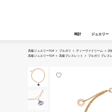
時計
ジュエリー
高級ジュエリーTOP
>
ブルガリ
>
ディーヴァドリーム
>
詳
ROLEX
高級ジュエリーTOP
>
高級ブレスレット
>
ブルガリ ブレス
YUKIZAKI
ジュエリー
バーキン
ロレックス
A.LANGE & SOHNE
REGALIA
ガーデンパーティー
ランゲ＆ゾーネ
レガリア
FRANCK MULLER
NOMBRE putite
小物
フランク・ミュラー
ノンブルプティ