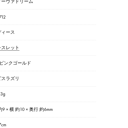
ィーヴァドリーム
712
ディース
レスレット
8ピンクゴールド
ピスラズリ
3g
約9 × 横 約10 × 奥行 約6mm
7cm