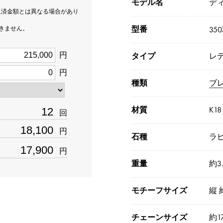
モデル名
デ
返済金額とは異なる場合があり
型番
できません。
350
円
タイプ
レ
円
種類
ブ
材質
K1
回
円
石種
ラ
円
重量
約3.
モチーフサイズ
縦 
チェーンサイズ
約1