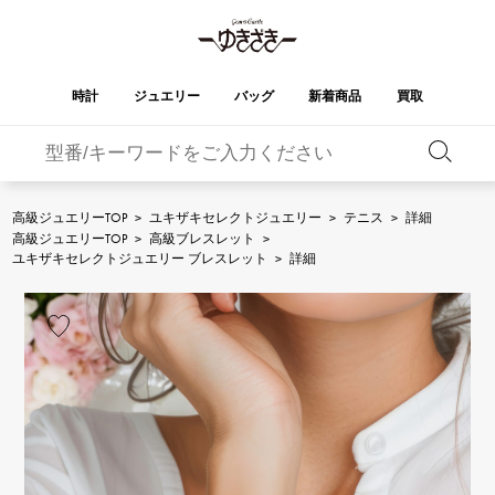
時計
ジュエリー
バッグ
新着商品
買取
バーキン
オータクロア
YUKIZAKI
ROLEX
ブランド
セレクト
HUBLOT
ブライダル
ジュエリー
ロレックス
ジュエリー
ジュエリー
ウブロ
ジュエリー
高級ジュエリーTOP
>
ユキザキセレクトジュエリー
>
テニス
>
詳細
高級ジュエリーTOP
>
高級ブレスレット
>
ケリー
ピコタンロック
OMEGA
BREITLING
ユキザキセレクトジュエリー ブレスレット
>
詳細
オメガ
ブライトリング
REGALIA
DOUBLE TOP
ガーデンパーティー
エブリン
レガリア
ダブルトップ
A.LANGE & SOHNE
Breguet
ランゲ＆ゾーネ
ブレゲ
YOBIKO
NOMBRE
財布
チャーム
ヨビコ
ノンブル
PATEK PHILIPPE
IWC
IWC
パテック・フィリップ
NOMBRE putite
ALPHA
小物
その他
ノンブルプティ
アルファ
FRANCK MULLER
RICHARD MILLE
フランク・ミュラー
リシャール・ミル
ALPHA putite
eclat
アルファプティ
エクラ
VACHERON
PANERAI
エルメスバッグ
CONSTANTIN
パネライ