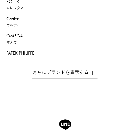
ROLEX
ロレックス
Cartier
カルティエ
OMEGA
オメガ
PATEK PHILIPPE
パテック・フィリップ
AUDEMARS PIGUET
オーデマ・ピゲ
Breguet
ブレゲ
ROGER DUBUIS
ロジェ・デュブイ
A.LANGE & SOHNE
ランゲ＆ゾーネ