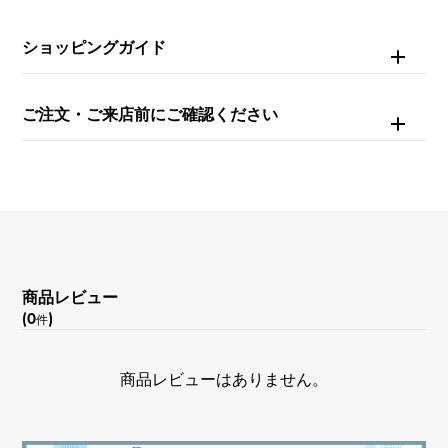
縦 約8 × 横 約13mm
ショッピングガイド
チェーンサイズ
約20cm
ご注文・ご来店前にご確認ください
商品レビュー
(0
)
件
商品レビューはありません。