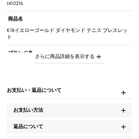
J410216
商品名
K18イエローゴールド ダイヤモンド テニス ブレスレッ
ト
ブランド名
ユキザキセレクトジュエリー
モデル名
お支払い・返品について
テニス
タイプ
お支払い方法
レディース
返品について
種類