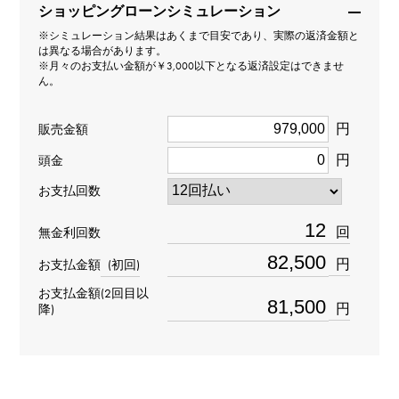
ショッピングローンシミュレーション
ブレスレット
※シミュレーション結果はあくまで目安であり、実際の返済金額と
は異なる場合があります。
※月々のお支払い金額が￥3,000以下となる返済設定はできませ
カット
ん。
H/C
円
販売金額
材質
円
頭金
K18イエローゴールド
お支払回数
石種
回
無金利回数
ダイヤモンド 約3.000ct
円
お支払金額
(初回)
お支払金額(2回目以
重量
円
降)
約7.6g
モチーフサイズ