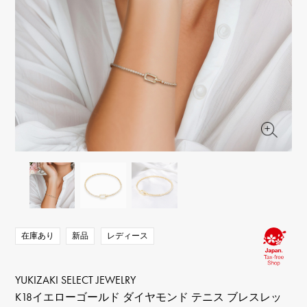
RICH CROSS
TwinPinky
ヴァシュロン・コンスタ
リッチクロス
ツインピンキー
ンタン
ANGLER
ETERNITY
AUDEMARS PIGUET
JAEGER LE COULTRE
アングラー
エタニティ
オーデマ・ピゲ
ジャガー・ルクルト
HIMAWARI
YUKIZAKI BACHIKAN
CHANEL
Cartier
ヒマワリ
ゆきざき バチカン
シャネル
カルティエ
USED NOMBRE
USED ALPHA
HARRY WINSTON
BVLGARI
ノンブル認定中古
アルファ認定中古
ハリー・ウィンストン
ブルガリ
ZENITH
TAG HEUER
ゼニス
タグホイヤー
オリジナルジュエリー一覧へ
DUNAMIS
TABLE CLOCK
デュナミス
置き時計
VINTAGE WATCH
ヴィンテージウォッチ
在庫あり
新品
レディース
すべての時計ブランドを見る
YUKIZAKI SELECT JEWELRY
K18イエローゴールド ダイヤモンド テニス ブレスレッ