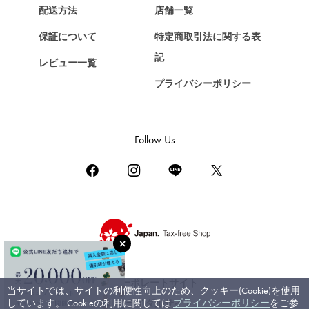
Chopard
配送方法
店舗一覧
ショパール
保証について
特定商取引法に関する表
ZENITH
記
レビュー一覧
ゼニス
プライバシーポリシー
DAMIANI
ダミアーニ
TUDOR
Follow Us
チューダー（チュードル）
TIFFANY&Co.
ティファニー
PIAGET
ピアジェ
BOUCHERON
ブシュロン
コーポレートサイト
当サイトでは、サイトの利便性向上のため、クッキー(Cookie)を使用
BVLGARI
しています。 Cookieの利用に関しては
プライバシーポリシー
をご参
ブライダルサイト
ブルガリ