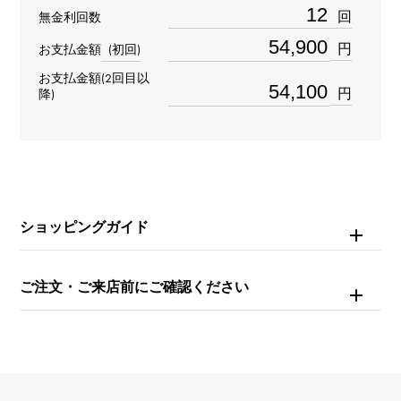
材質
回
無金利回数
K18ピンクゴールド
円
お支払金額
(初回)
お支払金額(2回目以
石種
円
降)
ダイヤモンド
リングサイズ
26号
ショッピングガイド
重量
約5g
ご注文・ご来店前にご確認ください