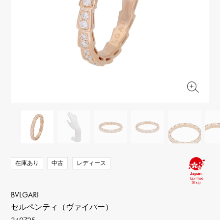
RICH CROSS
TwinPinky
ヴァシュロン・コンスタ
リッチクロス
ツインピンキー
ンタン
ANGLER
ETERNITY
AUDEMARS PIGUET
JAEGER LE COULTRE
アングラー
エタニティ
オーデマ・ピゲ
ジャガー・ルクルト
HIMAWARI
YUKIZAKI BACHIKAN
CHANEL
Cartier
ヒマワリ
ゆきざき バチカン
シャネル
カルティエ
USED NOMBRE
USED ALPHA
HARRY WINSTON
BVLGARI
ノンブル認定中古
アルファ認定中古
ハリー・ウィンストン
ブルガリ
ZENITH
TAG HEUER
ゼニス
タグホイヤー
オリジナルジュエリー一覧へ
DUNAMIS
TABLE CLOCK
デュナミス
置き時計
VINTAGE WATCH
ヴィンテージウォッチ
在庫あり
中古
レディース
すべての時計ブランドを見る
BVLGARI
セルペンティ（ヴァイパー）