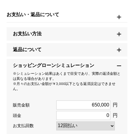
ブランド名
ブルガリ
お支払い・返品について
モデル名
お支払い方法
セルペンティ（ヴァイパー）
返品について
型番
ショッピングローンシミュレーション
349725
※シミュレーション結果はあくまで目安であり、実際の返済金額と
は異なる場合があります。
タイプ
※月々のお支払い金額が￥3,000以下となる返済設定はできませ
ん。
レディース
円
販売金額
種類
円
頭金
リング
お支払回数