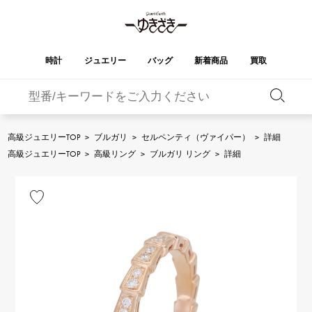
時計
ジュエリー
バッグ
新着商品
買取
バーキン
オータクロア
YUKIZAKI
ROLEX
ブランド
セレクト
HUBLOT
ブライダル
ジュエリー
ロレックス
ジュエリー
ジュエリー
ウブロ
ジュエリー
高級ジュエリーTOP
>
ブルガリ
>
セルペンティ（ヴァイパー）
>
詳細
ケリー
ピコタンロック
OMEGA
BREITLING
高級ジュエリーTOP
>
高級リング
>
ブルガリ リング
>
詳細
オメガ
ブライトリング
REGALIA
DOUBLE TOP
ガーデンパーティー
エブリン
レガリア
ダブルトップ
A.LANGE & SOHNE
Breguet
ランゲ＆ゾーネ
ブレゲ
YOBIKO
NOMBRE
財布
チャーム
ヨビコ
ノンブル
PATEK PHILIPPE
IWC
IWC
パテック・フィリップ
NOMBRE putite
ALPHA
小物
その他
ノンブルプティ
アルファ
FRANCK MULLER
RICHARD MILLE
フランク・ミュラー
リシャール・ミル
ALPHA putite
eclat
アルファプティ
エクラ
VACHERON
PANERAI
エルメスバッグ
CONSTANTIN
パネライ