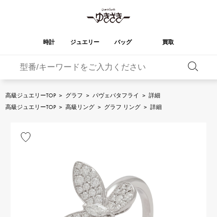
時計
ジュエリー
バッグ
買取
バーキン
オータクロア
YUKIZAKI
ROLEX
ブランド
セレクト
HUBLOT
ブライダル
ジュエリー
ロレックス
ジュエリー
ジュエリー
ウブロ
ジュエリー
高級ジュエリーTOP
>
グラフ
>
パヴェバタフライ
>
詳細
ケリー
ピコタンロック
OMEGA
BREITLING
高級ジュエリーTOP
>
高級リング
>
グラフ リング
>
詳細
オメガ
ブライトリング
REGALIA
DOUBLE TOP
ガーデンパーティー
エブリン
レガリア
ダブルトップ
A.LANGE & SOHNE
Breguet
ランゲ＆ゾーネ
ブレゲ
YOBIKO
NOMBRE
財布
チャーム
ヨビコ
ノンブル
PATEK PHILIPPE
IWC
IWC
パテック・フィリップ
NOMBRE putite
ALPHA
小物
その他
ノンブルプティ
アルファ
FRANCK MULLER
RICHARD MILLE
フランク・ミュラー
リシャール・ミル
ALPHA putite
eclat
アルファプティ
エクラ
VACHERON
PANERAI
エルメスバッグ
CONSTANTIN
パネライ