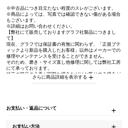
※中古品につき目立たない程度のスレがございます。
※商品によっては、写真では確認できない傷がある場合
もございます。
※詳細はお問い合わせください。
【弊社にて販売しておりますグラフ社製品につきまし
て】
現在、グラフでは保証書の有無に関わらず、「正規ブテ
ィックより新品を購入したお客様」以外はメーカーでの
修理やメンテナンスを受けることができません。
そのため、磨き・サイズ直し他修理に関しては弊社工房
にて承っております。
純正の部品の入手が困難な場合などはお断りする場合が
ございますので、予めご了承ください。
商品自体は真正品のためご安心ください。
お問い合わせ商
品ID
お支払い・返品について
J401448
お支払い方法