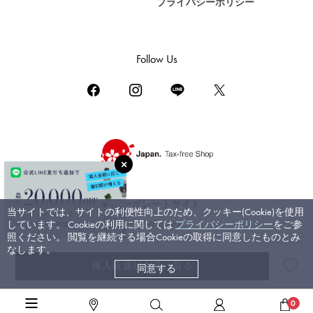
プライバシーポリシー
DAMIANI
ダミアーニ
TUDOR
Follow Us
チューダー（チュードル）
TIFFANY&Co.
ティファニー
PIAGET
ピアジェ
BOUCHERON
ブシュロン
コーポレートサイト
当サイトでは、サイトの利便性向上のため、クッキー(Cookie)を使用
BVLGARI
しています。 Cookieの利用に関しては
プライバシーポリシー
をご参
ブライダルサイト
ブルガリ
照ください。 閲覧を継続する場合Cookieの取得に同意したものとみ
なします。
RICHARD MILLE
再入荷通知を受け取る
同意する
©ジェムキャッスルゆきざき. All rights reserved.
リシャール・ミル
高級ジュエリーTOP
>
グラフ
>
パヴェバタフライ
>
詳細
0