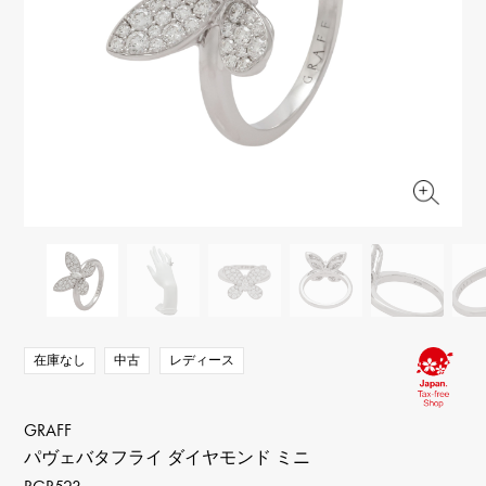
RICH CROSS
TwinPinky
ヴァシュロン・コンスタ
リッチクロス
ツインピンキー
ンタン
ANGLER
ETERNITY
AUDEMARS PIGUET
JAEGER LE COULTRE
アングラー
エタニティ
オーデマ・ピゲ
ジャガー・ルクルト
HIMAWARI
YUKIZAKI BACHIKAN
CHANEL
Cartier
ヒマワリ
ゆきざき バチカン
シャネル
カルティエ
USED NOMBRE
USED ALPHA
HARRY WINSTON
BVLGARI
ノンブル認定中古
アルファ認定中古
ハリー・ウィンストン
ブルガリ
ZENITH
TAG HEUER
ゼニス
タグホイヤー
オリジナルジュエリー一覧へ
DUNAMIS
TABLE CLOCK
デュナミス
置き時計
VINTAGE WATCH
ヴィンテージウォッチ
在庫なし
中古
レディース
すべての時計ブランドを見る
GRAFF
パヴェバタフライ ダイヤモンド ミニ