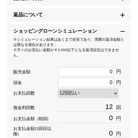
商品名
返品について
パヴェバタフライ ダイヤモンド ミニ
ショッピングローンシミュレーション
ブランド名
※シミュレーション結果はあくまで目安であり、実際の返済金額と
グラフ
は異なる場合があります。
※月々のお支払い金額が￥3,000以下となる返済設定はできませ
ん。
モデル名
パヴェバタフライ
円
販売金額
円
頭金
型番
お支払回数
RGR523
回
無金利回数
タイプ
円
お支払金額
(初回)
レディース
お支払金額(2回目以
円
降)