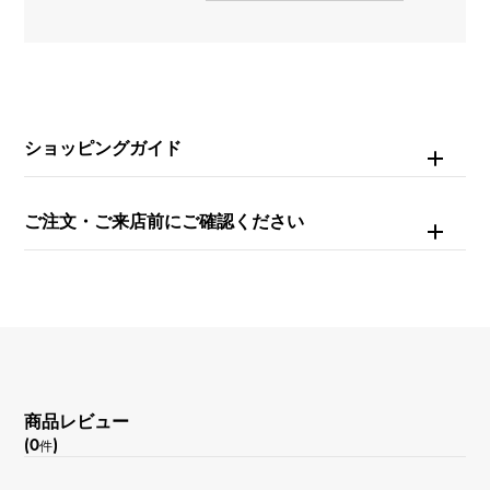
種類
リング
＞
蝶 × リング
材質
K18ホワイトゴールド
ショッピングガイド
石種(1)
ご注文・ご来店前にご確認ください
ダイヤモンド 約0.550ct
石種(2)
-
リングサイズ
商品レビュー
8号
(0
)
件