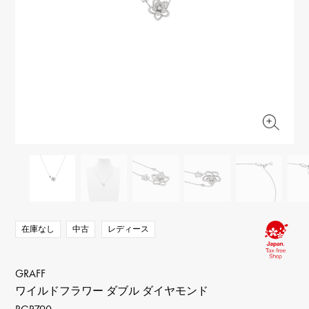
RICH CROSS
TwinPinky
ヴァシュロン・コンスタ
リッチクロス
ツインピンキー
ンタン
ANGLER
ETERNITY
AUDEMARS PIGUET
JAEGER LE COULTRE
アングラー
エタニティ
オーデマ・ピゲ
ジャガー・ルクルト
HIMAWARI
YUKIZAKI BACHIKAN
CHANEL
Cartier
ヒマワリ
ゆきざき バチカン
シャネル
カルティエ
USED NOMBRE
USED ALPHA
HARRY WINSTON
BVLGARI
ノンブル認定中古
アルファ認定中古
ハリー・ウィンストン
ブルガリ
ZENITH
TAG HEUER
ゼニス
タグホイヤー
オリジナルジュエリー一覧へ
DUNAMIS
TABLE CLOCK
デュナミス
置き時計
VINTAGE WATCH
ヴィンテージウォッチ
在庫なし
中古
レディース
すべての時計ブランドを見る
GRAFF
ワイルドフラワー ダブル ダイヤモンド