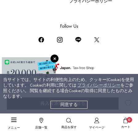
プライバシーポリシー
DAMIANI
ダミアーニ
TUDOR
Follow Us
チューダー（チュードル）
TIFFANY&Co.
ティファニー
PIAGET
ピアジェ
BOUCHERON
当サイトでは、サイトの利便性向上のため、クッキー(Cookie)を使用
ブシュロン
しています。 Cookieの利用に関しては
プライバシーポリシー
をご参
コーポレートサイト
照ください。 閲覧を継続する場合Cookieの取得に同意したものとみ
BVLGARI
なします。
ブライダルサイト
ブルガリ
再入荷通知を受け取る
同意する
RICHARD MILLE
©ジェムキャッスルゆきざき. All rights reserved.
高級ジュエリーTOP
>
グラフ
>
ワイルドフラワー
>
詳細
リシャール・ミル
0
カート
商品を探す
店舗一覧
マイページ
メニュー
高級ジュエリーTOP
>
高級ネックレス
>
グラフ ネックレス
>
詳細