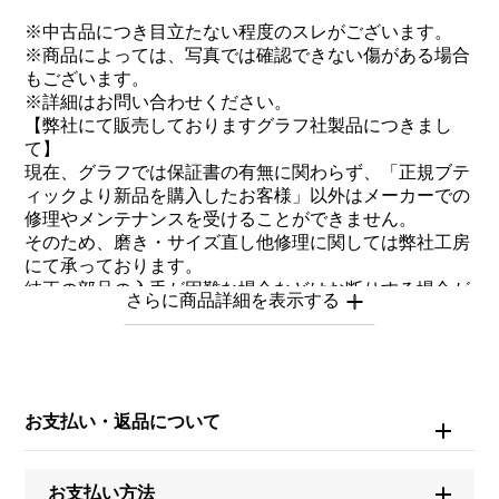
※中古品につき目立たない程度のスレがございます。
※商品によっては、写真では確認できない傷がある場合
もございます。
※詳細はお問い合わせください。
【弊社にて販売しておりますグラフ社製品につきまし
て】
現在、グラフでは保証書の有無に関わらず、「正規ブテ
ィックより新品を購入したお客様」以外はメーカーでの
修理やメンテナンスを受けることができません。
そのため、磨き・サイズ直し他修理に関しては弊社工房
にて承っております。
純正の部品の入手が困難な場合などはお断りする場合が
ございますので、予めご了承ください。
商品自体は真正品のためご安心ください。
お問い合わせ商
品ID
お支払い・返品について
J394533
お支払い方法