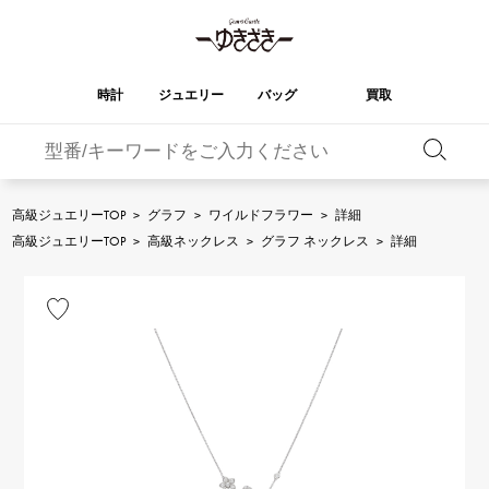
時計
ジュエリー
バッグ
買取
バーキン
オータクロア
YUKIZAKI
ROLEX
ブランド
セレクト
HUBLOT
ブライダル
ジュエリー
ロレックス
ジュエリー
ジュエリー
ウブロ
ジュエリー
高級ジュエリーTOP
>
グラフ
>
ワイルドフラワー
>
詳細
ケリー
ピコタンロック
OMEGA
BREITLING
高級ジュエリーTOP
>
高級ネックレス
>
グラフ ネックレス
>
詳細
オメガ
ブライトリング
REGALIA
DOUBLE TOP
ガーデンパーティー
エブリン
レガリア
ダブルトップ
A.LANGE & SOHNE
Breguet
ランゲ＆ゾーネ
ブレゲ
YOBIKO
NOMBRE
財布
チャーム
ヨビコ
ノンブル
PATEK PHILIPPE
IWC
IWC
パテック・フィリップ
NOMBRE putite
ALPHA
小物
その他
ノンブルプティ
アルファ
FRANCK MULLER
RICHARD MILLE
フランク・ミュラー
リシャール・ミル
ALPHA putite
eclat
アルファプティ
エクラ
VACHERON
PANERAI
エルメスバッグ
CONSTANTIN
パネライ