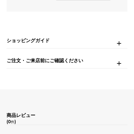
種類
ネックレス
＞
花 × ネックレス
材質
K18ホワイトゴールド
ショッピングガイド
石種
ご注文・ご来店前にご確認ください
ダイヤモンド 約0.660ct
重量
約5.6g
モチーフサイズ
商品レビュー
縦 約15 × 横 約16mm
(0
)
件