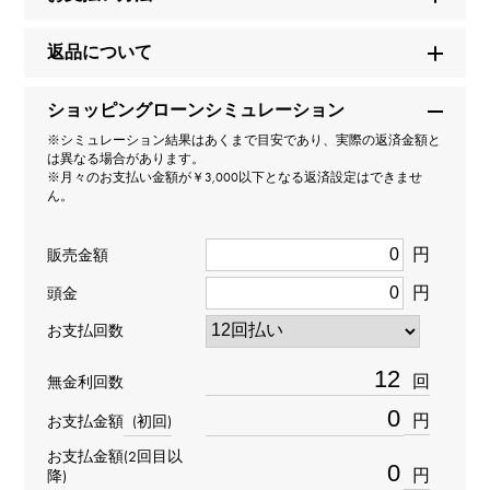
商品名
返品について
ワイルドフラワー ダブル ダイヤモンド
ショッピングローンシミュレーション
ブランド名
※シミュレーション結果はあくまで目安であり、実際の返済金額と
グラフ
は異なる場合があります。
※月々のお支払い金額が￥3,000以下となる返済設定はできませ
ん。
モデル名
ワイルドフラワー
円
販売金額
円
頭金
型番
お支払回数
RGP790
回
無金利回数
タイプ
円
お支払金額
(初回)
レディース
お支払金額(2回目以
円
降)