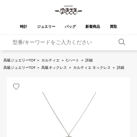
時計
ジュエリー
バッグ
新着商品
買取
バーキン
オータクロア
YUKIZAKI
ROLEX
ブランド
セレクト
HUBLOT
ブライダル
ジュエリー
ロレックス
ジュエリー
ジュエリー
ウブロ
ジュエリー
高級ジュエリーTOP
>
カルティエ
>
Cハート
>
詳細
ケリー
ピコタンロック
OMEGA
BREITLING
高級ジュエリーTOP
>
高級ネックレス
>
カルティエ ネックレス
>
詳細
オメガ
ブライトリング
REGALIA
DOUBLE TOP
ガーデンパーティー
エブリン
レガリア
ダブルトップ
A.LANGE & SOHNE
Breguet
ランゲ＆ゾーネ
ブレゲ
YOBIKO
NOMBRE
財布
チャーム
ヨビコ
ノンブル
PATEK PHILIPPE
IWC
IWC
パテック・フィリップ
NOMBRE putite
ALPHA
小物
その他
ノンブルプティ
アルファ
FRANCK MULLER
RICHARD MILLE
フランク・ミュラー
リシャール・ミル
ALPHA putite
eclat
アルファプティ
エクラ
VACHERON
PANERAI
エルメスバッグ
CONSTANTIN
パネライ