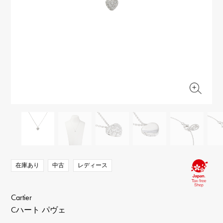
RICH CROSS
TwinPinky
ヴァシュロン・コンスタ
リッチクロス
ツインピンキー
ンタン
ANGLER
ETERNITY
AUDEMARS PIGUET
JAEGER LE COULTRE
アングラー
エタニティ
オーデマ・ピゲ
ジャガー・ルクルト
HIMAWARI
YUKIZAKI BACHIKAN
CHANEL
Cartier
ヒマワリ
ゆきざき バチカン
シャネル
カルティエ
USED NOMBRE
USED ALPHA
HARRY WINSTON
BVLGARI
ノンブル認定中古
アルファ認定中古
ハリー・ウィンストン
ブルガリ
ZENITH
TAG HEUER
ゼニス
タグホイヤー
オリジナルジュエリー一覧へ
DUNAMIS
TABLE CLOCK
デュナミス
置き時計
VINTAGE WATCH
ヴィンテージウォッチ
在庫あり
中古
レディース
すべての時計ブランドを見る
Cartier
Cハート パヴェ