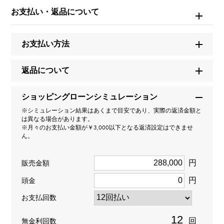
カルティエ
お支払い・返品について
モデル名
お支払い方法
Cハート
返品について
タイプ
ショッピングローンシミュレーション
レディース
※シミュレーション結果はあくまで目安であり、実際の返済金額と
は異なる場合があります。
種類
※月々のお支払い金額が￥3,000以下となる返済設定はできませ
ん。
ネックレス
円
販売金額
材質
円
頭金
K18ホワイトゴールド
お支払回数
石種
回
無金利回数