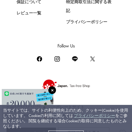
保証について
特定商取引法に関する表
ZENITH
記
レビュー一覧
ゼニス
プライバシーポリシー
DAMIANI
ダミアーニ
TUDOR
Follow Us
チューダー（チュードル）
TIFFANY&Co.
ティファニー
PIAGET
ピアジェ
BOUCHERON
ブシュロン
コーポレートサイト
当サイトでは、サイトの利便性向上のため、クッキー(Cookie)を使用
BVLGARI
しています。 Cookieの利用に関しては
プライバシーポリシー
をご参
ブライダルサイト
ブルガリ
照ください。 閲覧を継続する場合Cookieの取得に同意したものとみ
なします。
RICHARD MILLE