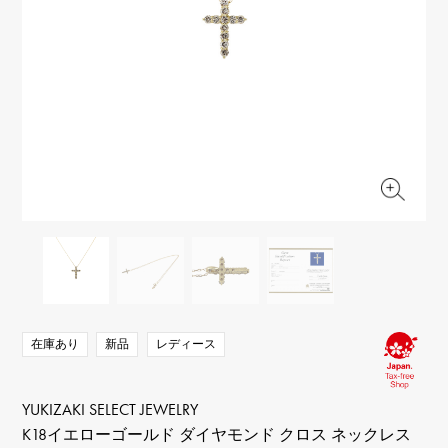
RICH CROSS
TwinPinky
ヴァシュロン・コンスタ
リッチクロス
ツインピンキー
ンタン
ANGLER
ETERNITY
AUDEMARS PIGUET
JAEGER LE COULTRE
アングラー
エタニティ
オーデマ・ピゲ
ジャガー・ルクルト
HIMAWARI
YUKIZAKI BACHIKAN
CHANEL
Cartier
ヒマワリ
ゆきざき バチカン
シャネル
カルティエ
USED NOMBRE
USED ALPHA
HARRY WINSTON
BVLGARI
ノンブル認定中古
アルファ認定中古
ハリー・ウィンストン
ブルガリ
ZENITH
TAG HEUER
ゼニス
タグホイヤー
オリジナルジュエリー一覧へ
DUNAMIS
TABLE CLOCK
デュナミス
置き時計
VINTAGE WATCH
ヴィンテージウォッチ
在庫あり
新品
レディース
すべての時計ブランドを見る
YUKIZAKI SELECT JEWELRY
K18イエローゴールド ダイヤモンド クロス ネックレス