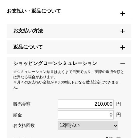
クロス
お支払い・返品について
タイプ
お支払い方法
レディース
返品について
種類
ネックレス
＞
ｸﾛｽ × ネックレス
ショッピングローンシミュレーション
※シミュレーション結果はあくまで目安であり、実際の返済金額と
デザイン
は異なる場合があります。
※月々のお支払い金額が￥3,000以下となる返済設定はできませ
ん。
スタンダードクロス11
円
材質
販売金額
円
頭金
K18イエローゴールド
お支払回数
石種