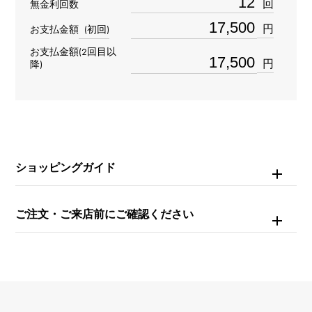
回
無金利回数
ダイヤモンド 約0.500ct
円
お支払金額
(初回)
重量
お支払金額(2回目以
円
降)
約1.88g
モチーフサイズ
縦 約17 × 横 約12mm
ショッピングガイド
チェーンサイズ
約45cm
ご注文・ご来店前にご確認ください