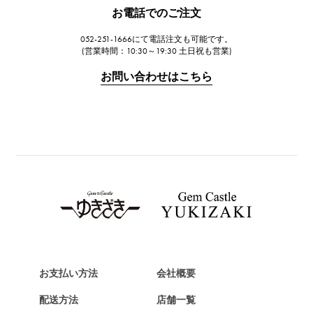
JAEGER LE COULTRE
お電話でのご注文
ジャガー・ルクルト
052-251-1666にて電話注文も可能です。
IWC
(営業時間：10:30～19:30 土日祝も営業)
IWC
お問い合わせはこちら
PANERAI
パネライ
BREITLING
ブライトリング
TAG HEUER
タグ・ホイヤー
Van Cleef & Arpels
ヴァンクリーフ&アーペル
HERMES
エルメス
お支払い方法
会社概要
Chopard
配送方法
店舗一覧
ショパール