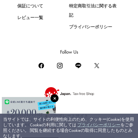
保証について
特定商取引法に関する表
ZENITH
記
レビュー一覧
ゼニス
プライバシーポリシー
DAMIANI
ダミアーニ
TUDOR
Follow Us
チューダー（チュードル）
TIFFANY&Co.
ティファニー
PIAGET
ピアジェ
BOUCHERON
ブシュロン
コーポレートサイト
当サイトでは、サイトの利便性向上のため、クッキー(Cookie)を使用
BVLGARI
しています。 Cookieの利用に関しては
プライバシーポリシー
をご参
ブライダルサイト
ブルガリ
照ください。 閲覧を継続する場合Cookieの取得に同意したものとみ
なします。