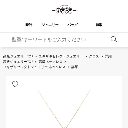
時計
ジュエリー
バッグ
買取
バーキン
オータクロア
YUKIZAKI
ROLEX
ブランド
セレクト
HUBLOT
ブライダル
ジュエリー
ロレックス
ジュエリー
ジュエリー
ウブロ
ジュエリー
高級ジュエリーTOP
>
ユキザキセレクトジュエリー
>
クロス
>
詳細
高級ジュエリーTOP
>
高級ネックレス
>
ケリー
ピコタンロック
OMEGA
BREITLING
ユキザキセレクトジュエリー ネックレス
>
詳細
オメガ
ブライトリング
REGALIA
DOUBLE TOP
ガーデンパーティー
エブリン
レガリア
ダブルトップ
A.LANGE & SOHNE
Breguet
ランゲ＆ゾーネ
ブレゲ
YOBIKO
NOMBRE
財布
チャーム
ヨビコ
ノンブル
PATEK PHILIPPE
IWC
IWC
パテック・フィリップ
NOMBRE putite
ALPHA
小物
その他
ノンブルプティ
アルファ
FRANCK MULLER
RICHARD MILLE
フランク・ミュラー
リシャール・ミル
ALPHA putite
eclat
アルファプティ
エクラ
VACHERON
PANERAI
エルメスバッグ
CONSTANTIN
パネライ