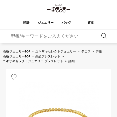
時計
ジュエリー
バッグ
買取
バーキン
オータクロア
YUKIZAKI
ROLEX
ブランド
セレクト
HUBLOT
ブライダル
ジュエリー
ロレックス
ジュエリー
ジュエリー
ウブロ
ジュエリー
高級ジュエリーTOP
>
ユキザキセレクトジュエリー
>
テニス
>
詳細
高級ジュエリーTOP
>
高級ブレスレット
>
ケリー
ピコタンロック
OMEGA
BREITLING
ユキザキセレクトジュエリー ブレスレット
>
詳細
オメガ
ブライトリング
REGALIA
DOUBLE TOP
ガーデンパーティー
エブリン
レガリア
ダブルトップ
A.LANGE & SOHNE
Breguet
ランゲ＆ゾーネ
ブレゲ
YOBIKO
NOMBRE
財布
チャーム
ヨビコ
ノンブル
PATEK PHILIPPE
IWC
IWC
パテック・フィリップ
NOMBRE putite
ALPHA
小物
その他
ノンブルプティ
アルファ
FRANCK MULLER
RICHARD MILLE
フランク・ミュラー
リシャール・ミル
ALPHA putite
eclat
アルファプティ
エクラ
VACHERON
PANERAI
エルメスバッグ
CONSTANTIN
パネライ