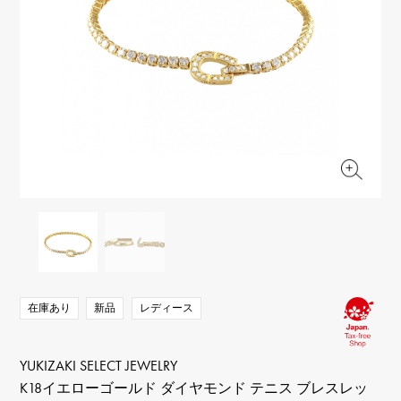
RICH CROSS
TwinPinky
ヴァシュロン・コンスタ
リッチクロス
ツインピンキー
ンタン
ANGLER
ETERNITY
AUDEMARS PIGUET
JAEGER LE COULTRE
アングラー
エタニティ
オーデマ・ピゲ
ジャガー・ルクルト
HIMAWARI
YUKIZAKI BACHIKAN
CHANEL
Cartier
ヒマワリ
ゆきざき バチカン
シャネル
カルティエ
USED NOMBRE
USED ALPHA
HARRY WINSTON
BVLGARI
ノンブル認定中古
アルファ認定中古
ハリー・ウィンストン
ブルガリ
ZENITH
TAG HEUER
ゼニス
タグホイヤー
オリジナルジュエリー一覧へ
DUNAMIS
TABLE CLOCK
デュナミス
置き時計
VINTAGE WATCH
ヴィンテージウォッチ
在庫あり
新品
レディース
すべての時計ブランドを見る
YUKIZAKI SELECT JEWELRY
K18イエローゴールド ダイヤモンド テニス ブレスレッ