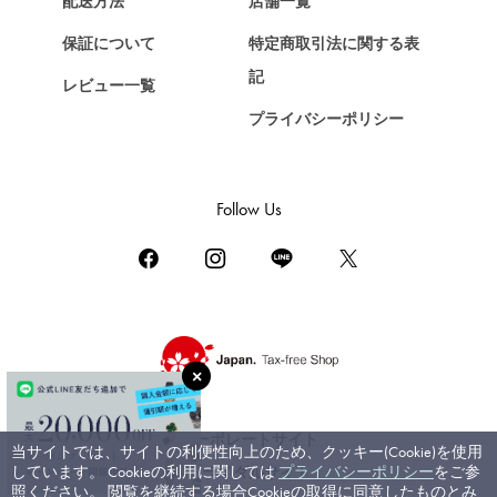
配送方法
店舗一覧
ショパール
保証について
特定商取引法に関する表
ZENITH
記
レビュー一覧
ゼニス
プライバシーポリシー
DAMIANI
ダミアーニ
TUDOR
Follow Us
チューダー（チュードル）
TIFFANY&Co.
ティファニー
PIAGET
ピアジェ
BOUCHERON
ブシュロン
コーポレートサイト
当サイトでは、サイトの利便性向上のため、クッキー(Cookie)を使用
BVLGARI
しています。 Cookieの利用に関しては
プライバシーポリシー
をご参
ブライダルサイト
ブルガリ
照ください。 閲覧を継続する場合Cookieの取得に同意したものとみ