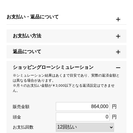
モデル名
お支払い・返品について
テニス
タイプ
お支払い方法
レディース
返品について
種類
ショッピングローンシミュレーション
ブレスレット
＞
馬蹄 × ブレスレット
※シミュレーション結果はあくまで目安であり、実際の返済金額と
は異なる場合があります。
※月々のお支払い金額が￥3,000以下となる返済設定はできませ
材質
ん。
K18イエローゴールド
円
販売金額
石種
円
頭金
ダイヤモンド 約3.000ct
お支払回数