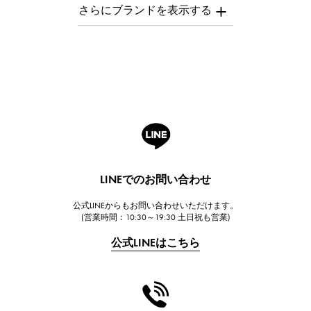
AUDEMARS PIGUET
オーデマ・ピゲ
Breguet
ブレゲ
ROGER DUBUIS
ロジェ・デュブイ
A.LANGE & SOHNE
ランゲ＆ゾーネ
HUBLOT
LINEでのお問い合わせ
ウブロ
公式LINEからもお問い合わせいただけます。
FRANCK MULLER
(営業時間：10:30～19:30 土日祝も営業)
フランク・ミュラー
公式LINEはこちら
CHANEL
シャネル
HARRY WINSTON
ハリー・ウィンストン