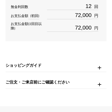
重量
回
無金利回数
約6.8g
円
お支払金額
(初回)
お支払金額(2回目以
モチーフサイズ
円
降)
縦 約9 × 横 約11mm
チェーンサイズ
約17cm
ショッピングガイド
ご注文・ご来店前にご確認ください