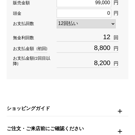
種類
円
販売金額
ピアス片方
＞
アルファベット × ピアス片方
円
頭金
イニシャル
＞
イニシャル × ピアス片方
お支払回数
材質
回
無金利回数
K18イエローゴールド
円
お支払金額
(初回)
お支払金額(2回目以
石種
円
降)
ダイヤモンド 約0.030ct
モチーフサイズ
縦 約7.5 × 横 約6mm
ショッピングガイド
ご注文・ご来店前にご確認ください