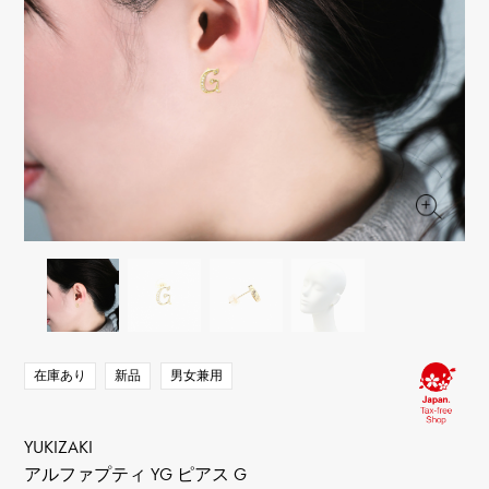
RICH CROSS
TwinPinky
ヴァシュロン・コンスタ
リッチクロス
ツインピンキー
ンタン
ANGLER
ETERNITY
AUDEMARS PIGUET
JAEGER LE COULTRE
アングラー
エタニティ
オーデマ・ピゲ
ジャガー・ルクルト
HIMAWARI
YUKIZAKI BACHIKAN
CHANEL
Cartier
ヒマワリ
ゆきざき バチカン
シャネル
カルティエ
USED NOMBRE
USED ALPHA
HARRY WINSTON
BVLGARI
ノンブル認定中古
アルファ認定中古
ハリー・ウィンストン
ブルガリ
ZENITH
TAG HEUER
ゼニス
タグホイヤー
オリジナルジュエリー一覧へ
DUNAMIS
TABLE CLOCK
デュナミス
置き時計
VINTAGE WATCH
ヴィンテージウォッチ
在庫あり
新品
男女兼用
すべての時計ブランドを見る
YUKIZAKI
アルファプティ YG ピアス G