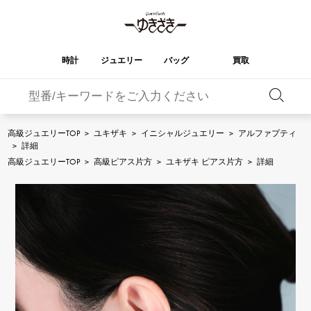
時計
ジュエリー
バッグ
買取
バーキン
オータクロア
YUKIZAKI
ROLEX
ブランド
セレクト
HUBLOT
ブライダル
ジュエリー
ロレックス
ジュエリー
ジュエリー
ウブロ
ジュエリー
高級ジュエリーTOP
>
ユキザキ
>
イニシャルジュエリー
>
アルファプティ
>
詳細
ケリー
ピコタンロック
OMEGA
BREITLING
高級ジュエリーTOP
>
高級ピアス片方
>
ユキザキ ピアス片方
>
詳細
オメガ
ブライトリング
REGALIA
DOUBLE TOP
ガーデンパーティー
エブリン
レガリア
ダブルトップ
A.LANGE & SOHNE
Breguet
ランゲ＆ゾーネ
ブレゲ
YOBIKO
NOMBRE
財布
チャーム
ヨビコ
ノンブル
PATEK PHILIPPE
IWC
IWC
パテック・フィリップ
NOMBRE putite
ALPHA
小物
その他
ノンブルプティ
アルファ
FRANCK MULLER
RICHARD MILLE
フランク・ミュラー
リシャール・ミル
ALPHA putite
eclat
アルファプティ
エクラ
VACHERON
PANERAI
エルメスバッグ
CONSTANTIN
パネライ