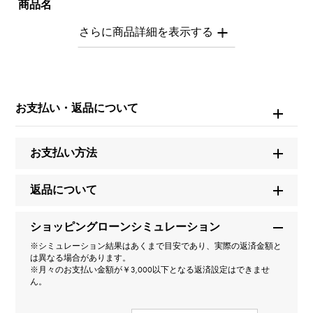
商品名
アルファプティ YG ピアス G
ブランド名
ユキザキ
お支払い・返品について
モデル名
お支払い方法
アルファプティ
返品について
型番
Y.ALPHA.PUTITE.40.6.G
ショッピングローンシミュレーション
※シミュレーション結果はあくまで目安であり、実際の返済金額と
タイプ
は異なる場合があります。
※月々のお支払い金額が￥3,000以下となる返済設定はできませ
男女兼用
ん。