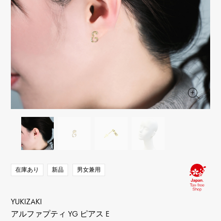
RICH CROSS
TwinPinky
ヴァシュロン・コンスタ
リッチクロス
ツインピンキー
ンタン
ANGLER
ETERNITY
AUDEMARS PIGUET
JAEGER LE COULTRE
アングラー
エタニティ
オーデマ・ピゲ
ジャガー・ルクルト
HIMAWARI
YUKIZAKI BACHIKAN
CHANEL
Cartier
ヒマワリ
ゆきざき バチカン
シャネル
カルティエ
USED NOMBRE
USED ALPHA
HARRY WINSTON
BVLGARI
ノンブル認定中古
アルファ認定中古
ハリー・ウィンストン
ブルガリ
ZENITH
TAG HEUER
ゼニス
タグホイヤー
オリジナルジュエリー一覧へ
DUNAMIS
TABLE CLOCK
デュナミス
置き時計
VINTAGE WATCH
ヴィンテージウォッチ
在庫あり
新品
男女兼用
すべての時計ブランドを見る
YUKIZAKI
アルファプティ YG ピアス E