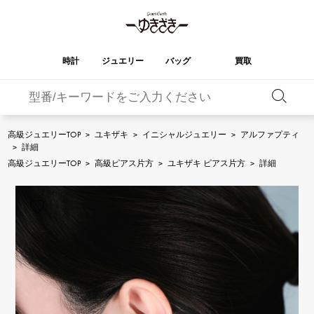
時計
ジュエリー
バッグ
買取
バーキン
オータクロア
YUKIZAKI
ROLEX
ブランド
セレクト
HUBLOT
ブライダル
ジュエリー
ロレックス
ジュエリー
ジュエリー
ウブロ
ジュエリー
高級ジュエリーTOP
>
ユキザキ
>
イニシャルジュエリー
>
アルファプティ
>
詳細
ケリー
ピコタンロック
OMEGA
BREITLING
高級ジュエリーTOP
>
高級ピアス片方
>
ユキザキ ピアス片方
>
詳細
オメガ
ブライトリング
REGALIA
DOUBLE TOP
ガーデンパーティー
エブリン
レガリア
ダブルトップ
A.LANGE & SOHNE
Breguet
ランゲ＆ゾーネ
ブレゲ
YOBIKO
NOMBRE
財布
チャーム
ヨビコ
ノンブル
PATEK PHILIPPE
IWC
IWC
パテック・フィリップ
NOMBRE putite
ALPHA
小物
その他
ノンブルプティ
アルファ
FRANCK MULLER
RICHARD MILLE
フランク・ミュラー
リシャール・ミル
ALPHA putite
eclat
アルファプティ
エクラ
VACHERON
PANERAI
エルメスバッグ
CONSTANTIN
パネライ