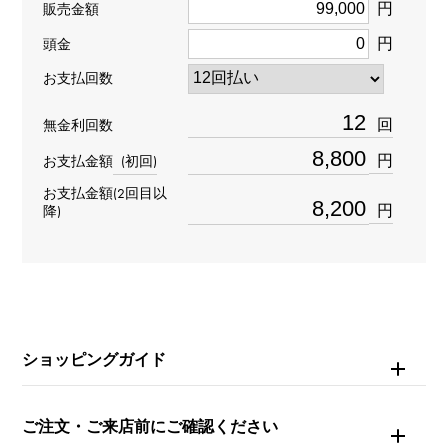
種類
円
販売金額
ピアス片方
＞
アルファベット × ピアス片方
円
頭金
イニシャル
＞
イニシャル × ピアス片方
お支払回数
材質
回
無金利回数
K18イエローゴールド
円
お支払金額
(初回)
お支払金額(2回目以
石種
円
降)
ダイヤモンド 約0.040ct
モチーフサイズ
縦 約8 × 横 約5mm
ショッピングガイド
ご注文・ご来店前にご確認ください