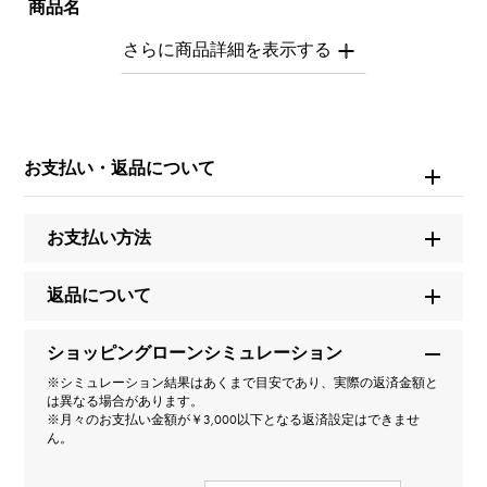
商品名
アルファプティ YG ピアス E
ブランド名
ユキザキ
お支払い・返品について
モデル名
お支払い方法
アルファプティ
返品について
型番
Y.ALPHA.PUTITE.40.6.E
ショッピングローンシミュレーション
※シミュレーション結果はあくまで目安であり、実際の返済金額と
タイプ
は異なる場合があります。
※月々のお支払い金額が￥3,000以下となる返済設定はできませ
男女兼用
ん。