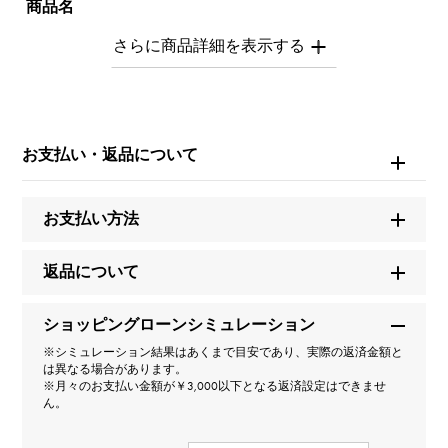
商品名
アルファプティ YG ピアス C
ブランド名
ユキザキ
お支払い・返品について
モデル名
お支払い方法
アルファプティ
返品について
型番
Y.ALPHA.PUTITE.40.6.C
ショッピングローンシミュレーション
※シミュレーション結果はあくまで目安であり、実際の返済金額と
タイプ
は異なる場合があります。
※月々のお支払い金額が￥3,000以下となる返済設定はできませ
男女兼用
ん。