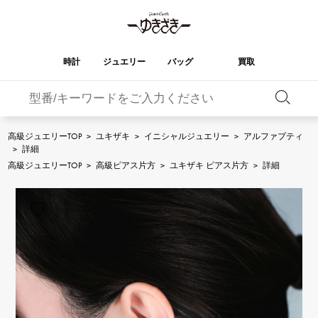
時計
ジュエリー
バッグ
買取
バーキン
オータクロア
YUKIZAKI
ROLEX
ブランド
セレクト
HUBLOT
ブライダル
ジュエリー
ロレックス
ジュエリー
ジュエリー
ウブロ
ジュエリー
高級ジュエリーTOP
>
ユキザキ
>
イニシャルジュエリー
>
アルファプティ
>
詳細
ケリー
ピコタンロック
OMEGA
BREITLING
高級ジュエリーTOP
>
高級ピアス片方
>
ユキザキ ピアス片方
>
詳細
オメガ
ブライトリング
REGALIA
DOUBLE TOP
ガーデンパーティー
エブリン
レガリア
ダブルトップ
A.LANGE & SOHNE
Breguet
ランゲ＆ゾーネ
ブレゲ
YOBIKO
NOMBRE
財布
チャーム
ヨビコ
ノンブル
PATEK PHILIPPE
IWC
IWC
パテック・フィリップ
NOMBRE putite
ALPHA
小物
その他
ノンブルプティ
アルファ
FRANCK MULLER
RICHARD MILLE
フランク・ミュラー
リシャール・ミル
ALPHA putite
eclat
アルファプティ
エクラ
VACHERON
PANERAI
エルメスバッグ
CONSTANTIN
パネライ