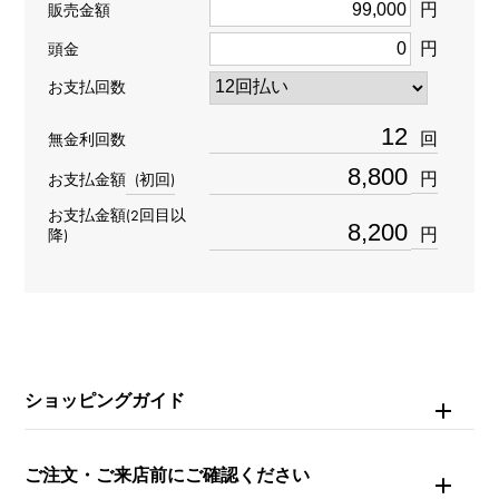
種類
円
販売金額
ピアス片方
＞
アルファベット × ピアス片方
円
頭金
イニシャル
＞
イニシャル × ピアス片方
お支払回数
材質
回
無金利回数
K18イエローゴールド
円
お支払金額
(初回)
お支払金額(2回目以
石種
円
降)
ダイヤモンド 約0.040ct
モチーフサイズ
縦 約9 × 横 約6mm
ショッピングガイド
ご注文・ご来店前にご確認ください