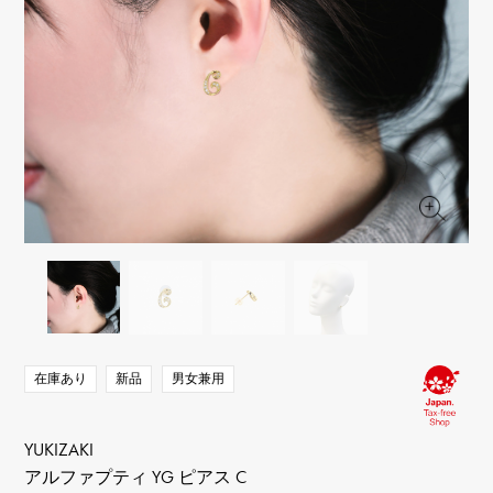
RICH CROSS
TwinPinky
ヴァシュロン・コンスタ
リッチクロス
ツインピンキー
ンタン
ANGLER
ETERNITY
AUDEMARS PIGUET
JAEGER LE COULTRE
アングラー
エタニティ
オーデマ・ピゲ
ジャガー・ルクルト
HIMAWARI
YUKIZAKI BACHIKAN
CHANEL
Cartier
ヒマワリ
ゆきざき バチカン
シャネル
カルティエ
USED NOMBRE
USED ALPHA
HARRY WINSTON
BVLGARI
ノンブル認定中古
アルファ認定中古
ハリー・ウィンストン
ブルガリ
ZENITH
TAG HEUER
ゼニス
タグホイヤー
オリジナルジュエリー一覧へ
DUNAMIS
TABLE CLOCK
デュナミス
置き時計
VINTAGE WATCH
ヴィンテージウォッチ
在庫あり
新品
男女兼用
すべての時計ブランドを見る
YUKIZAKI
アルファプティ YG ピアス C