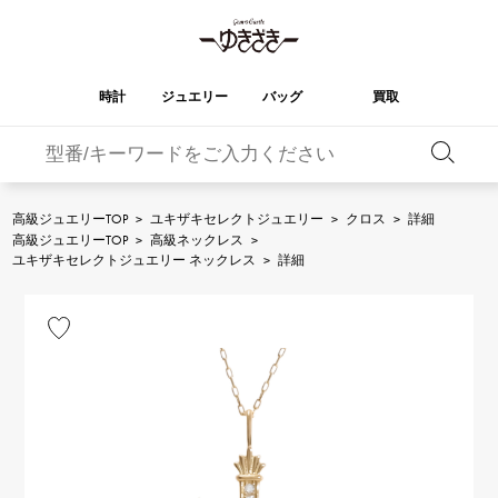
時計
ジュエリー
バッグ
買取
バーキン
オータクロア
YUKIZAKI
ROLEX
ブランド
セレクト
HUBLOT
ブライダル
ジュエリー
ロレックス
ジュエリー
ジュエリー
ウブロ
ジュエリー
高級ジュエリーTOP
>
ユキザキセレクトジュエリー
>
クロス
>
詳細
高級ジュエリーTOP
>
高級ネックレス
>
ケリー
ピコタンロック
OMEGA
BREITLING
ユキザキセレクトジュエリー ネックレス
>
詳細
オメガ
ブライトリング
REGALIA
DOUBLE TOP
ガーデンパーティー
エブリン
レガリア
ダブルトップ
A.LANGE & SOHNE
Breguet
ランゲ＆ゾーネ
ブレゲ
YOBIKO
NOMBRE
財布
チャーム
ヨビコ
ノンブル
PATEK PHILIPPE
IWC
IWC
パテック・フィリップ
NOMBRE putite
ALPHA
小物
その他
ノンブルプティ
アルファ
FRANCK MULLER
RICHARD MILLE
フランク・ミュラー
リシャール・ミル
ALPHA putite
eclat
アルファプティ
エクラ
VACHERON
PANERAI
エルメスバッグ
CONSTANTIN
パネライ