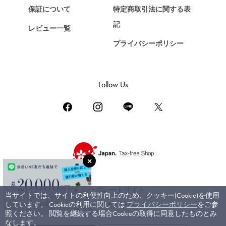
保証について
特定商取引法に関する表
ZENITH
記
レビュー一覧
ゼニス
プライバシーポリシー
DAMIANI
ダミアーニ
TUDOR
Follow Us
チューダー（チュードル）
TIFFANY&Co.
ティファニー
PIAGET
ピアジェ
BOUCHERON
ブシュロン
コーポレートサイト
当サイトでは、サイトの利便性向上のため、クッキー(Cookie)を使用
BVLGARI
しています。 Cookieの利用に関しては
プライバシーポリシー
をご参
ブライダルサイト
ブルガリ
照ください。 閲覧を継続する場合Cookieの取得に同意したものとみ
なします。
RICHARD MILLE