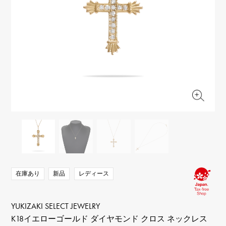
RICH CROSS
TwinPinky
ヴァシュロン・コンスタ
リッチクロス
ツインピンキー
ンタン
ANGLER
ETERNITY
AUDEMARS PIGUET
JAEGER LE COULTRE
アングラー
エタニティ
オーデマ・ピゲ
ジャガー・ルクルト
HIMAWARI
YUKIZAKI BACHIKAN
CHANEL
Cartier
ヒマワリ
ゆきざき バチカン
シャネル
カルティエ
USED NOMBRE
USED ALPHA
HARRY WINSTON
BVLGARI
ノンブル認定中古
アルファ認定中古
ハリー・ウィンストン
ブルガリ
ZENITH
TAG HEUER
ゼニス
タグホイヤー
オリジナルジュエリー一覧へ
DUNAMIS
TABLE CLOCK
デュナミス
置き時計
VINTAGE WATCH
ヴィンテージウォッチ
在庫あり
新品
レディース
すべての時計ブランドを見る
YUKIZAKI SELECT JEWELRY
K18イエローゴールド ダイヤモンド クロス ネックレス