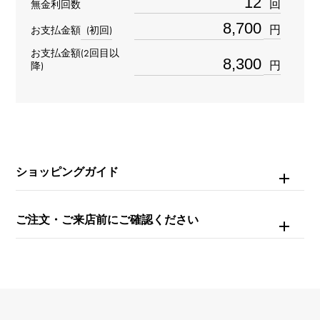
回
無金利回数
ダイヤモンド 約0.050ct
円
お支払金額
(初回)
重量
お支払金額(2回目以
円
降)
約1.3g
モチーフサイズ
縦 約17 × 横 約13 × 奥行 約2mm
ショッピングガイド
チェーンサイズ
約40cm
ご注文・ご来店前にご確認ください