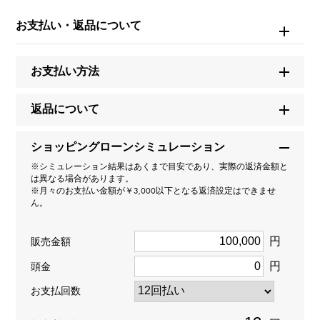
クロス
お支払い・返品について
タイプ
お支払い方法
レディース
返品について
種類
ネックレス
＞
ｸﾛｽ × ネックレス
ショッピングローンシミュレーション
※シミュレーション結果はあくまで目安であり、実際の返済金額と
デザイン
は異なる場合があります。
※月々のお支払い金額が￥3,000以下となる返済設定はできませ
ん。
デザインクロス
円
材質
販売金額
円
頭金
K18イエローゴールド
お支払回数
石種