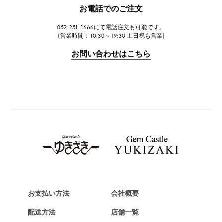
JAEGER LE COULTRE
お電話でのご注文
ジャガー・ルクルト
052-251-1666にて電話注文も可能です。
IWC
(営業時間：10:30～19:30 土日祝も営業)
IWC
お問い合わせはこちら
PANERAI
パネライ
BREITLING
ブライトリング
TAG HEUER
タグ・ホイヤー
Van Cleef & Arpels
ヴァンクリーフ&アーペル
HERMES
エルメス
お支払い方法
会社概要
Chopard
配送方法
店舗一覧
ショパール