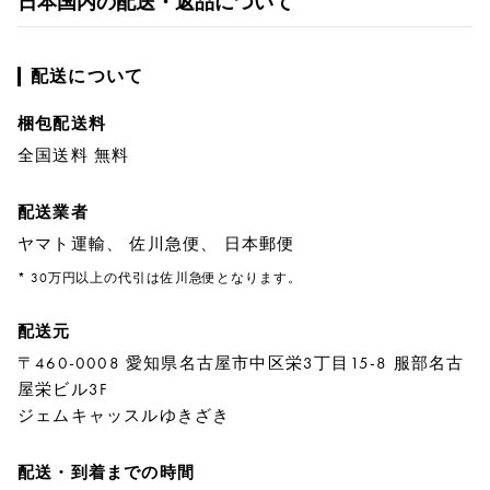
日本国内の配送・返品について
RICH CROSS
TwinPinky
ヴァシュロン・コンスタ
リッチクロス
ツインピンキー
ンタン
ANGLER
ETERNITY
AUDEMARS PIGUET
JAEGER LE COULTRE
配送について
アングラー
エタニティ
オーデマ・ピゲ
ジャガー・ルクルト
HIMAWARI
YUKIZAKI BACHIKAN
CHANEL
Cartier
梱包配送料
ヒマワリ
ゆきざき バチカン
シャネル
カルティエ
全国送料 無料
USED NOMBRE
USED ALPHA
HARRY WINSTON
BVLGARI
ノンブル認定中古
アルファ認定中古
ハリー・ウィンストン
ブルガリ
配送業者
ZENITH
TAG HEUER
ゼニス
タグホイヤー
ヤマト運輸、 佐川急便、 日本郵便
オリジナルジュエリー一覧へ
DUNAMIS
TABLE CLOCK
* 30万円以上の代引は佐川急便となります。
デュナミス
置き時計
配送元
VINTAGE WATCH
ヴィンテージウォッチ
〒460-0008 愛知県名古屋市中区栄3丁目15-8 服部名古
屋栄ビル3F
すべての時計ブランドを見る
ジェムキャッスルゆきざき
配送・到着までの時間