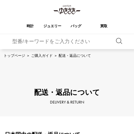
時計
ジュエリー
バッグ
買取
バーキン
オータクロア
YUKIZAKI
ROLEX
ブランド
セレクト
HUBLOT
ブライダル
トップページ
>
ご購入ガイド
>
配送・返品について
ジュエリー
ロレックス
ジュエリー
ジュエリー
ウブロ
ジュエリー
ケリー
ピコタンロック
OMEGA
BREITLING
オメガ
ブライトリング
REGALIA
DOUBLE TOP
ガーデンパーティー
エブリン
レガリア
ダブルトップ
A.LANGE & SOHNE
Breguet
ランゲ＆ゾーネ
ブレゲ
YOBIKO
NOMBRE
配送・返品について
財布
チャーム
ヨビコ
ノンブル
PATEK PHILIPPE
IWC
IWC
パテック・フィリップ
DELIVERY & RETURN
NOMBRE putite
ALPHA
小物
その他
ノンブルプティ
アルファ
FRANCK MULLER
RICHARD MILLE
フランク・ミュラー
リシャール・ミル
ALPHA putite
eclat
アルファプティ
エクラ
VACHERON
PANERAI
エルメスバッグ
CONSTANTIN
パネライ