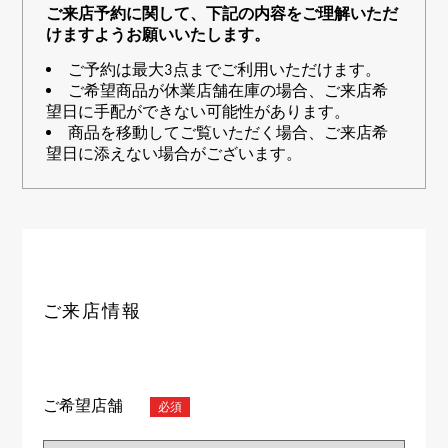
RICH CROSS
TwinPinky
ヴァシュロン・コンスタ
ご来店予約に関して、下記の内容をご理解いただ
リッチクロス
ツインピンキー
ンタン
けますようお願いいたします。
ANGLER
ETERNITY
AUDEMARS PIGUET
JAEGER LE COULTRE
ご予約は最大3点までご利用いただけます。
アングラー
エタニティ
オーデマ・ピゲ
ジャガー・ルクルト
ご希望商品が休業店舗在庫の場合、ご来店希
HIMAWARI
YUKIZAKI BACHIKAN
CHANEL
Cartier
望日に手配ができない可能性があります。
ヒマワリ
ゆきざき バチカン
シャネル
カルティエ
商品を移動してご覧いただく場合、ご来店希
USED NOMBRE
USED ALPHA
望日に添えない場合がございます。
HARRY WINSTON
BVLGARI
ノンブル認定中古
アルファ認定中古
ハリー・ウィンストン
ブルガリ
ZENITH
TAG HEUER
ゼニス
タグホイヤー
オリジナルジュエリー一覧へ
DUNAMIS
TABLE CLOCK
デュナミス
置き時計
VINTAGE WATCH
ご来店情報
ヴィンテージウォッチ
すべての時計ブランドを見る
ご希望店舗