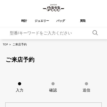
時計
ジュエリー
バッグ
買取
バーキン
オータクロア
YUKIZAKI
ROLEX
ブランド
セレクト
HUBLOT
ブライダル
TOP
>
ご来店予約
ジュエリー
ロレックス
ジュエリー
ジュエリー
ウブロ
ジュエリー
ケリー
ピコタンロック
OMEGA
BREITLING
オメガ
ブライトリング
ご来店予約
REGALIA
DOUBLE TOP
ガーデンパーティー
エブリン
レガリア
ダブルトップ
A.LANGE & SOHNE
Breguet
ランゲ＆ゾーネ
ブレゲ
YOBIKO
NOMBRE
財布
チャーム
ヨビコ
ノンブル
PATEK PHILIPPE
IWC
IWC
パテック・フィリップ
NOMBRE putite
ALPHA
小物
その他
ノンブルプティ
アルファ
FRANCK MULLER
RICHARD MILLE
入力
確認
送信
フランク・ミュラー
リシャール・ミル
ALPHA putite
eclat
アルファプティ
エクラ
VACHERON
PANERAI
エルメスバッグ
CONSTANTIN
パネライ