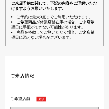
RICH CROSS
TwinPinky
ヴァシュロン・コンスタ
ご来店予約に関して、下記の内容をご理解いただ
リッチクロス
ツインピンキー
ンタン
けますようお願いいたします。
ANGLER
ETERNITY
AUDEMARS PIGUET
JAEGER LE COULTRE
ご予約は最大3点までご利用いただけます。
アングラー
エタニティ
オーデマ・ピゲ
ジャガー・ルクルト
ご希望商品が休業店舗在庫の場合、ご来店希
HIMAWARI
YUKIZAKI BACHIKAN
CHANEL
Cartier
望日に手配ができない可能性があります。
ヒマワリ
ゆきざき バチカン
シャネル
カルティエ
商品を移動してご覧いただく場合、ご来店希
USED NOMBRE
USED ALPHA
望日に添えない場合がございます。
HARRY WINSTON
BVLGARI
ノンブル認定中古
アルファ認定中古
ハリー・ウィンストン
ブルガリ
ZENITH
TAG HEUER
ゼニス
タグホイヤー
オリジナルジュエリー一覧へ
DUNAMIS
TABLE CLOCK
デュナミス
置き時計
VINTAGE WATCH
ご来店情報
ヴィンテージウォッチ
すべての時計ブランドを見る
ご希望店舗