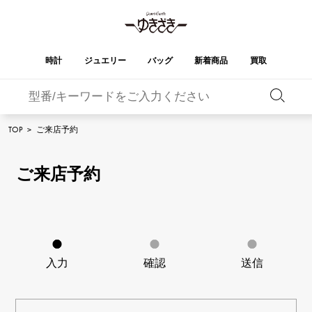
時計
ジュエリー
バッグ
新着商品
買取
バーキン
オータクロア
YUKIZAKI
ROLEX
ブランド
セレクト
HUBLOT
ブライダル
TOP
>
ご来店予約
ジュエリー
ロレックス
ジュエリー
ジュエリー
ウブロ
ジュエリー
ケリー
ピコタンロック
OMEGA
BREITLING
オメガ
ブライトリング
ご来店予約
REGALIA
DOUBLE TOP
ガーデンパーティー
エブリン
レガリア
ダブルトップ
A.LANGE & SOHNE
Breguet
ランゲ＆ゾーネ
ブレゲ
YOBIKO
NOMBRE
財布
チャーム
ヨビコ
ノンブル
PATEK PHILIPPE
IWC
IWC
パテック・フィリップ
NOMBRE putite
ALPHA
小物
その他
ノンブルプティ
アルファ
FRANCK MULLER
RICHARD MILLE
入力
確認
送信
フランク・ミュラー
リシャール・ミル
ALPHA putite
eclat
アルファプティ
エクラ
VACHERON
PANERAI
エルメスバッグ
CONSTANTIN
パネライ