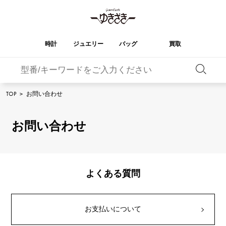
時計
ジュエリー
バッグ
買取
バーキン
オータクロア
YUKIZAKI
ROLEX
ブランド
セレクト
HUBLOT
ブライダル
TOP
>
お問い合わせ
ジュエリー
ロレックス
ジュエリー
ジュエリー
ウブロ
ジュエリー
ケリー
ピコタンロック
OMEGA
BREITLING
オメガ
ブライトリング
お問い合わせ
REGALIA
DOUBLE TOP
ガーデンパーティー
エブリン
レガリア
ダブルトップ
A.LANGE & SOHNE
Breguet
ランゲ＆ゾーネ
ブレゲ
YOBIKO
NOMBRE
財布
チャーム
ヨビコ
ノンブル
PATEK PHILIPPE
IWC
IWC
パテック・フィリップ
よくある質問
NOMBRE putite
ALPHA
小物
その他
ノンブルプティ
アルファ
FRANCK MULLER
RICHARD MILLE
フランク・ミュラー
リシャール・ミル
ALPHA putite
eclat
お支払いについて
アルファプティ
エクラ
VACHERON
PANERAI
エルメスバッグ
CONSTANTIN
パネライ