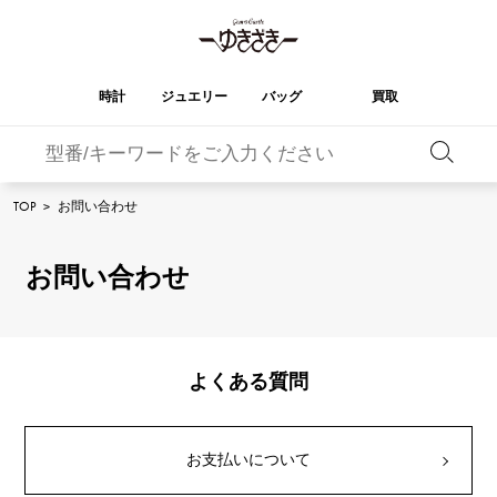
時計
ジュエリー
バッグ
買取
バーキン
オータクロア
YUKIZAKI
ROLEX
ブランド
セレクト
HUBLOT
ブライダル
TOP
>
お問い合わせ
ジュエリー
ロレックス
ジュエリー
ジュエリー
ウブロ
ジュエリー
ケリー
ピコタンロック
OMEGA
BREITLING
オメガ
ブライトリング
お問い合わせ
REGALIA
DOUBLE TOP
ガーデンパーティー
エブリン
レガリア
ダブルトップ
A.LANGE & SOHNE
Breguet
ランゲ＆ゾーネ
ブレゲ
YOBIKO
NOMBRE
財布
チャーム
ヨビコ
ノンブル
PATEK PHILIPPE
IWC
IWC
パテック・フィリップ
よくある質問
NOMBRE putite
ALPHA
小物
その他
ノンブルプティ
アルファ
FRANCK MULLER
RICHARD MILLE
フランク・ミュラー
リシャール・ミル
ALPHA putite
eclat
お支払いについて
アルファプティ
エクラ
VACHERON
PANERAI
エルメスバッグ
CONSTANTIN
パネライ