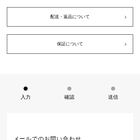
RICH CROSS
TwinPinky
ヴァシュロン・コンスタ
リッチクロス
ツインピンキー
ンタン
ANGLER
ETERNITY
配送・返品について
AUDEMARS PIGUET
JAEGER LE COULTRE
アングラー
エタニティ
オーデマ・ピゲ
ジャガー・ルクルト
HIMAWARI
YUKIZAKI BACHIKAN
CHANEL
Cartier
ヒマワリ
ゆきざき バチカン
シャネル
カルティエ
保証について
USED NOMBRE
USED ALPHA
HARRY WINSTON
BVLGARI
ノンブル認定中古
アルファ認定中古
ハリー・ウィンストン
ブルガリ
ZENITH
TAG HEUER
ゼニス
タグホイヤー
オリジナルジュエリー一覧へ
DUNAMIS
TABLE CLOCK
デュナミス
置き時計
VINTAGE WATCH
入力
確認
送信
ヴィンテージウォッチ
すべての時計ブランドを見る
メールでのお問い合わせ