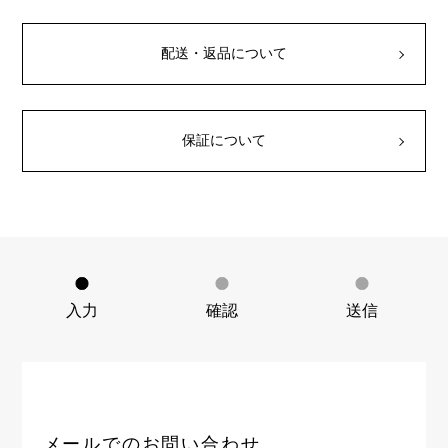
RICH CROSS
TwinPinky
ヴァシュロン・コンスタ
リッチクロス
ツインピンキー
ンタン
ANGLER
ETERNITY
配送・返品について
AUDEMARS PIGUET
JAEGER LE COULTRE
アングラー
エタニティ
オーデマ・ピゲ
ジャガー・ルクルト
HIMAWARI
YUKIZAKI BACHIKAN
CHANEL
Cartier
ヒマワリ
ゆきざき バチカン
シャネル
カルティエ
保証について
USED NOMBRE
USED ALPHA
HARRY WINSTON
BVLGARI
ノンブル認定中古
アルファ認定中古
ハリー・ウィンストン
ブルガリ
ZENITH
TAG HEUER
ゼニス
タグホイヤー
オリジナルジュエリー一覧へ
DUNAMIS
TABLE CLOCK
デュナミス
置き時計
VINTAGE WATCH
入力
確認
送信
ヴィンテージウォッチ
すべての時計ブランドを見る
メールでのお問い合わせ