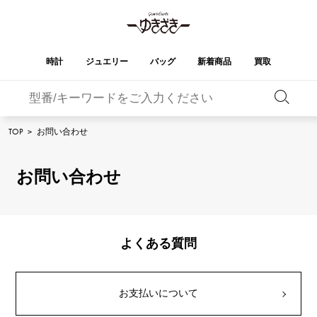
時計
ジュエリー
バッグ
新着商品
買取
バーキン
オータクロア
YUKIZAKI
ROLEX
ブランド
セレクト
HUBLOT
ブライダル
TOP
>
お問い合わせ
ジュエリー
ロレックス
ジュエリー
ジュエリー
ウブロ
ジュエリー
ケリー
ピコタンロック
OMEGA
BREITLING
オメガ
ブライトリング
お問い合わせ
REGALIA
DOUBLE TOP
ガーデンパーティー
エブリン
レガリア
ダブルトップ
A.LANGE & SOHNE
Breguet
ランゲ＆ゾーネ
ブレゲ
YOBIKO
NOMBRE
財布
チャーム
ヨビコ
ノンブル
PATEK PHILIPPE
IWC
IWC
パテック・フィリップ
よくある質問
NOMBRE putite
ALPHA
小物
その他
ノンブルプティ
アルファ
FRANCK MULLER
RICHARD MILLE
フランク・ミュラー
リシャール・ミル
ALPHA putite
eclat
お支払いについて
アルファプティ
エクラ
VACHERON
PANERAI
エルメスバッグ
CONSTANTIN
パネライ