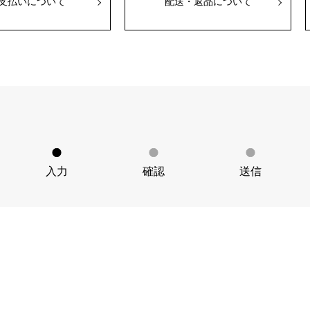
支払いについて
配送・返品について
JAEGER LE COULTRE
CHANEL
エルメスバッグ
TwinPinky
ANGLER
ジャガー・ルクルト
シャネル
ツインピンキー
アングラー
BVLGARI
ZENITH
YUKIZAKI BACHIKAN
USED NOMBRE
ブルガリ
ゼニス
ゆきざき バチカン
ノンブル認定中古
TABLE CLOCK
VINTAGE WATCH
置き時計
ヴィンテージウォッチ
入力
確認
送信
オリジナルジュエリー一覧へ
すべての時計ブランドを見る