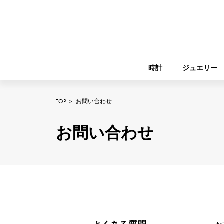
時計
ジュエリー
TOP
>
お問い合わせ
ROLEX
YUKIZAKI
ジュエリー
バーキン
ロレックス
お問い合わせ
A.LANGE & SOHNE
REGALIA
ガーデンパーティー
ランゲ＆ゾーネ
レガリア
FRANCK MULLER
NOMBRE putite
小物
フランク・ミュラー
ノンブルプティ