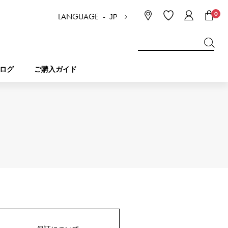
0
LANGUAGE -
JP
日本語
ENGLISH
한국
简体中文
繁体中文
ログ
ご購入ガイド
BREITLING
ブライダル
ジュエリー
ピコタンロック
ブライトリング
IWC
NOMBRE
チャーム
IWC
ノンブル
NTIN
PANERAI
eclat
タン
パネライ
エクラ