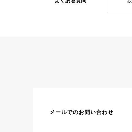
よくある質問
お
AUDEMARS PIGUET
RICH CROSS
オーデマ・ピゲ
リッチクロス
HARRY WINSTON
HIMAWARI
ハリー・ウィンストン
ヒマワリ
DUNAMIS
デュナミス
メールでのお問い合わせ