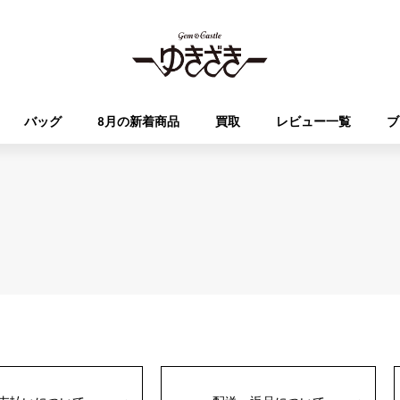
バッグ
8月の新着商品
買取
レビュー一覧
ブ
HUBLOT
OMEGA
ブランド
ジュエリー
セレクト
ジュエリー
オータクロア
ケリー
ウブロ
オメガ
Breguet
PATEK PHILIPPE
DOUBLE TOP
YOBIKO
エブリン
財布
ブレゲ
パテック・フィリップ
ダブルトップ
ヨビコ
RICHARD MILLE
VACHERON CONSTA
ALPHA
ALPHA putite
その他
リシャール・ミル
ヴァシュロン・コンスタン
アルファ
アルファプティ