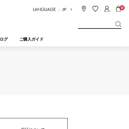
0
LANGUAGE -
JP
日本語
ENGLISH
한국
简体中文
繁体中文
ログ
ご購入ガイド
BREITLING
ブライダル
ジュエリー
ピコタンロック
ブライトリング
IWC
NOMBRE
チャーム
IWC
ノンブル
NTIN
PANERAI
eclat
タン
パネライ
エクラ