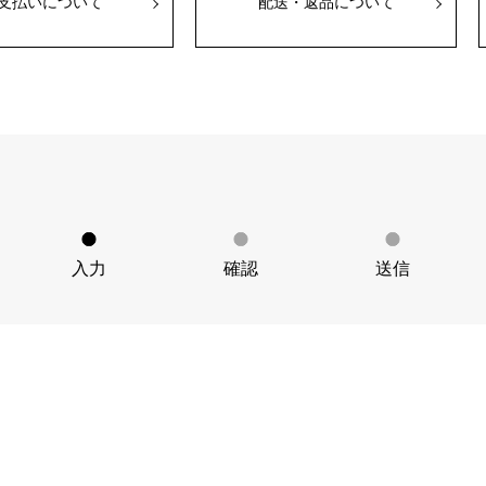
支払いについて
配送・返品について
JAEGER LE COULTRE
CHANEL
エルメスバッグ
TwinPinky
ANGLER
ジャガー・ルクルト
シャネル
ツインピンキー
アングラー
BVLGARI
ZENITH
YUKIZAKI BACHIKAN
USED NOMBRE
ブルガリ
ゼニス
ゆきざき バチカン
ノンブル認定中古
TABLE CLOCK
VINTAGE WATCH
置き時計
ヴィンテージウォッチ
入力
確認
送信
オリジナルジュエリー一覧へ
すべての時計ブランドを見る