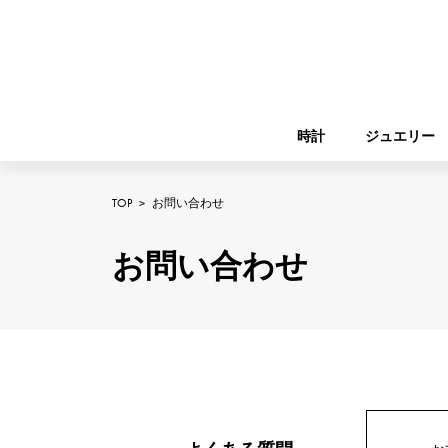
時計
ジュエリー
TOP
>
お問い合わせ
ROLEX
YUKIZAKI
ジュエリー
バーキン
ロレックス
お問い合わせ
A.LANGE & SOHNE
REGALIA
ガーデンパーティー
ランゲ＆ゾーネ
レガリア
FRANCK MULLER
NOMBRE putite
小物
フランク・ミュラー
ノンブルプティ