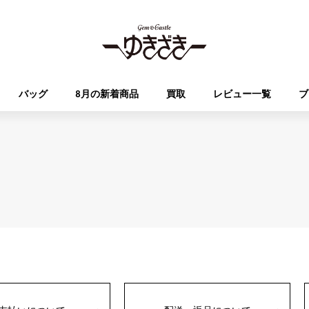
バッグ
8月の新着商品
買取
レビュー一覧
ブ
HUBLOT
OMEGA
ブランド
ジュエリー
セレクト
ジュエリー
オータクロア
ケリー
ウブロ
オメガ
Breguet
PATEK PHILIPPE
DOUBLE TOP
YOBIKO
エブリン
財布
ブレゲ
パテック・フィリップ
ダブルトップ
ヨビコ
RICHARD MILLE
VACHERON CONSTA
ALPHA
ALPHA putite
その他
リシャール・ミル
ヴァシュロン・コンスタン
アルファ
アルファプティ