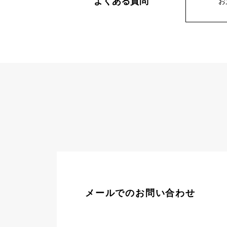
よくある質問
お
AUDEMARS PIGUET
RICH CROSS
オーデマ・ピゲ
リッチクロス
HARRY WINSTON
HIMAWARI
ハリー・ウィンストン
ヒマワリ
DUNAMIS
デュナミス
メールでのお問い合わせ