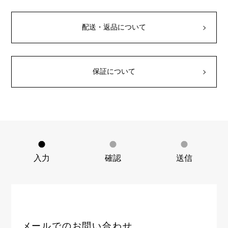
RICH CROSS
TwinPinky
ヴァシュロン・コンスタ
リッチクロス
ツインピンキー
ンタン
ANGLER
ETERNITY
配送・返品について
AUDEMARS PIGUET
JAEGER LE COULTRE
アングラー
エタニティ
オーデマ・ピゲ
ジャガー・ルクルト
HIMAWARI
YUKIZAKI BACHIKAN
CHANEL
Cartier
ヒマワリ
ゆきざき バチカン
シャネル
カルティエ
保証について
USED NOMBRE
USED ALPHA
HARRY WINSTON
BVLGARI
ノンブル認定中古
アルファ認定中古
ハリー・ウィンストン
ブルガリ
ZENITH
TAG HEUER
ゼニス
タグホイヤー
オリジナルジュエリー一覧へ
DUNAMIS
TABLE CLOCK
デュナミス
置き時計
VINTAGE WATCH
入力
確認
送信
ヴィンテージウォッチ
すべての時計ブランドを見る
メールでのお問い合わせ