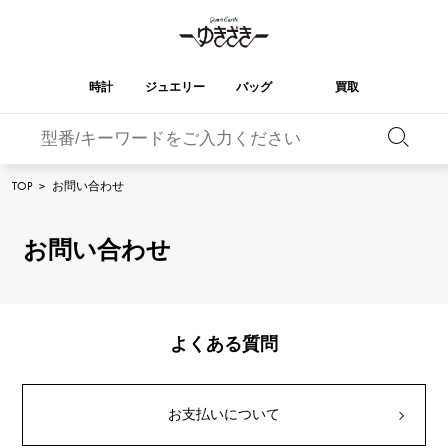
時計
ジュエリー
バッグ
買取
バーキン
オータクロア
YUKIZAKI
ROLEX
ブランド
セレクト
HUBLOT
ブライダル
TOP
>
お問い合わせ
ジュエリー
ロレックス
ジュエリー
ジュエリー
ウブロ
ジュエリー
ケリー
ピコタンロック
OMEGA
BREITLING
オメガ
ブライトリング
お問い合わせ
REGALIA
DOUBLE TOP
ガーデンパーティー
エブリン
レガリア
ダブルトップ
A.LANGE & SOHNE
Breguet
ランゲ＆ゾーネ
ブレゲ
YOBIKO
NOMBRE
財布
チャーム
ヨビコ
ノンブル
PATEK PHILIPPE
IWC
IWC
パテック・フィリップ
よくある質問
NOMBRE putite
ALPHA
小物
その他
ノンブルプティ
アルファ
FRANCK MULLER
RICHARD MILLE
フランク・ミュラー
リシャール・ミル
ALPHA putite
eclat
お支払いについて
アルファプティ
エクラ
VACHERON
PANERAI
エルメスバッグ
CONSTANTIN
パネライ