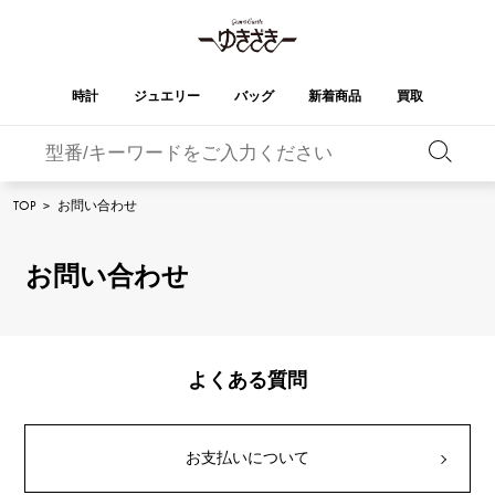
時計
ジュエリー
バッグ
新着商品
買取
バーキン
オータクロア
YUKIZAKI
ROLEX
ブランド
セレクト
HUBLOT
ブライダル
TOP
>
お問い合わせ
ジュエリー
ロレックス
ジュエリー
ジュエリー
ウブロ
ジュエリー
ケリー
ピコタンロック
OMEGA
BREITLING
オメガ
ブライトリング
お問い合わせ
REGALIA
DOUBLE TOP
ガーデンパーティー
エブリン
レガリア
ダブルトップ
A.LANGE & SOHNE
Breguet
ランゲ＆ゾーネ
ブレゲ
YOBIKO
NOMBRE
財布
チャーム
ヨビコ
ノンブル
PATEK PHILIPPE
IWC
IWC
パテック・フィリップ
よくある質問
NOMBRE putite
ALPHA
小物
その他
ノンブルプティ
アルファ
FRANCK MULLER
RICHARD MILLE
フランク・ミュラー
リシャール・ミル
ALPHA putite
eclat
お支払いについて
アルファプティ
エクラ
VACHERON
PANERAI
エルメスバッグ
CONSTANTIN
パネライ