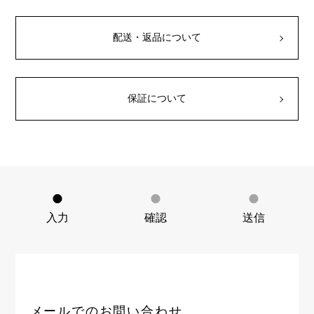
RICH CROSS
TwinPinky
ヴァシュロン・コンスタ
リッチクロス
ツインピンキー
ンタン
ANGLER
ETERNITY
配送・返品について
AUDEMARS PIGUET
JAEGER LE COULTRE
アングラー
エタニティ
オーデマ・ピゲ
ジャガー・ルクルト
HIMAWARI
YUKIZAKI BACHIKAN
CHANEL
Cartier
ヒマワリ
ゆきざき バチカン
シャネル
カルティエ
保証について
USED NOMBRE
USED ALPHA
HARRY WINSTON
BVLGARI
ノンブル認定中古
アルファ認定中古
ハリー・ウィンストン
ブルガリ
ZENITH
TAG HEUER
ゼニス
タグホイヤー
オリジナルジュエリー一覧へ
DUNAMIS
TABLE CLOCK
デュナミス
置き時計
VINTAGE WATCH
入力
確認
送信
ヴィンテージウォッチ
すべての時計ブランドを見る
メールでのお問い合わせ