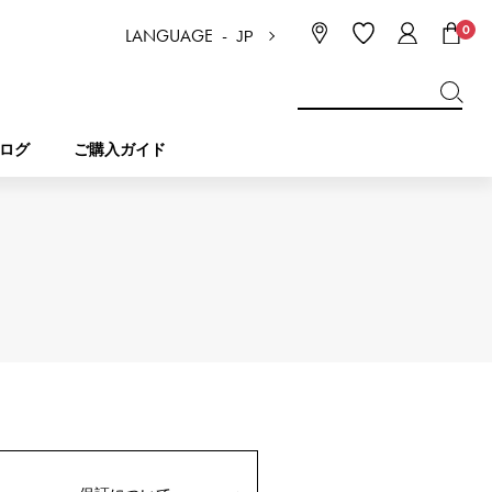
0
LANGUAGE -
JP
日本語
ENGLISH
한국
简体中文
繁体中文
ログ
ご購入ガイド
BREITLING
ブライダル
ジュエリー
ピコタンロック
ブライトリング
IWC
NOMBRE
チャーム
IWC
ノンブル
NTIN
PANERAI
eclat
タン
パネライ
エクラ