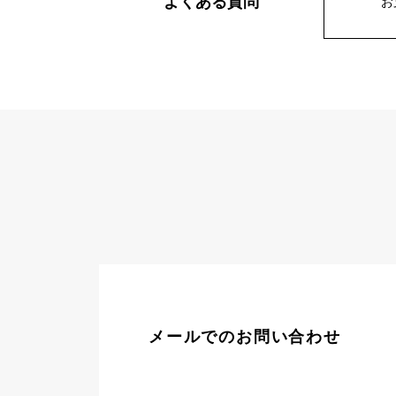
よくある質問
お
AUDEMARS PIGUET
RICH CROSS
オーデマ・ピゲ
リッチクロス
HARRY WINSTON
HIMAWARI
ハリー・ウィンストン
ヒマワリ
DUNAMIS
デュナミス
メールでのお問い合わせ