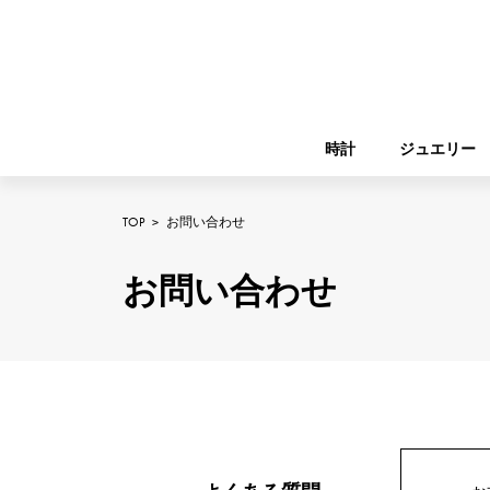
時計
ジュエリー
TOP
>
お問い合わせ
ROLEX
YUKIZAKI
ジュエリー
バーキン
ロレックス
お問い合わせ
A.LANGE & SOHNE
REGALIA
ガーデンパーティー
ランゲ＆ゾーネ
レガリア
FRANCK MULLER
NOMBRE putite
小物
フランク・ミュラー
ノンブルプティ