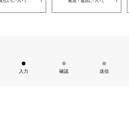
支払いについて
配送・返品について
JAEGER LE COULTRE
CHANEL
エルメスバッグ
TwinPinky
ANGLER
ジャガー・ルクルト
シャネル
ツインピンキー
アングラー
BVLGARI
ZENITH
YUKIZAKI BACHIKAN
USED NOMBRE
ブルガリ
ゼニス
ゆきざき バチカン
ノンブル認定中古
TABLE CLOCK
VINTAGE WATCH
置き時計
ヴィンテージウォッチ
入力
確認
送信
オリジナルジュエリー一覧へ
すべての時計ブランドを見る