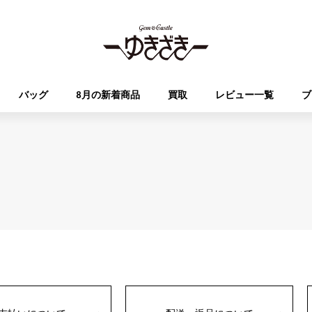
バッグ
8月の新着商品
買取
レビュー一覧
ブ
HUBLOT
OMEGA
ブランド
ジュエリー
セレクト
ジュエリー
オータクロア
ケリー
ウブロ
オメガ
Breguet
PATEK PHILIPPE
DOUBLE TOP
YOBIKO
エブリン
財布
ブレゲ
パテック・フィリップ
ダブルトップ
ヨビコ
RICHARD MILLE
VACHERON CONSTA
ALPHA
ALPHA putite
その他
リシャール・ミル
ヴァシュロン・コンスタン
アルファ
アルファプティ