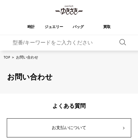
時計
ジュエリー
バッグ
買取
バーキン
オータクロア
YUKIZAKI
ROLEX
ブランド
セレクト
HUBLOT
ブライダル
TOP
>
お問い合わせ
ジュエリー
ロレックス
ジュエリー
ジュエリー
ウブロ
ジュエリー
ケリー
ピコタンロック
OMEGA
BREITLING
オメガ
ブライトリング
お問い合わせ
REGALIA
DOUBLE TOP
ガーデンパーティー
エブリン
レガリア
ダブルトップ
A.LANGE & SOHNE
Breguet
ランゲ＆ゾーネ
ブレゲ
YOBIKO
NOMBRE
財布
チャーム
ヨビコ
ノンブル
PATEK PHILIPPE
IWC
IWC
パテック・フィリップ
よくある質問
NOMBRE putite
ALPHA
小物
その他
ノンブルプティ
アルファ
FRANCK MULLER
RICHARD MILLE
フランク・ミュラー
リシャール・ミル
ALPHA putite
eclat
お支払いについて
アルファプティ
エクラ
VACHERON
PANERAI
エルメスバッグ
CONSTANTIN
パネライ