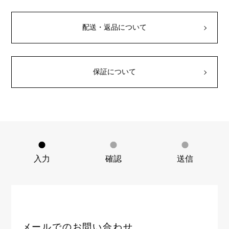
RICH CROSS
TwinPinky
ヴァシュロン・コンスタ
リッチクロス
ツインピンキー
ンタン
ANGLER
ETERNITY
配送・返品について
AUDEMARS PIGUET
JAEGER LE COULTRE
アングラー
エタニティ
オーデマ・ピゲ
ジャガー・ルクルト
HIMAWARI
YUKIZAKI BACHIKAN
CHANEL
Cartier
ヒマワリ
ゆきざき バチカン
シャネル
カルティエ
保証について
USED NOMBRE
USED ALPHA
HARRY WINSTON
BVLGARI
ノンブル認定中古
アルファ認定中古
ハリー・ウィンストン
ブルガリ
ZENITH
TAG HEUER
ゼニス
タグホイヤー
オリジナルジュエリー一覧へ
DUNAMIS
TABLE CLOCK
デュナミス
置き時計
VINTAGE WATCH
入力
確認
送信
ヴィンテージウォッチ
すべての時計ブランドを見る
メールでのお問い合わせ