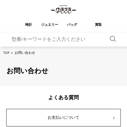
時計
ジュエリー
バッグ
買取
バーキン
オータクロア
YUKIZAKI
ROLEX
ブランド
セレクト
HUBLOT
ブライダル
TOP
>
お問い合わせ
ジュエリー
ロレックス
ジュエリー
ジュエリー
ウブロ
ジュエリー
ケリー
ピコタンロック
OMEGA
BREITLING
オメガ
ブライトリング
お問い合わせ
REGALIA
DOUBLE TOP
ガーデンパーティー
エブリン
レガリア
ダブルトップ
A.LANGE & SOHNE
Breguet
ランゲ＆ゾーネ
ブレゲ
YOBIKO
NOMBRE
財布
チャーム
ヨビコ
ノンブル
PATEK PHILIPPE
IWC
IWC
パテック・フィリップ
よくある質問
NOMBRE putite
ALPHA
小物
その他
ノンブルプティ
アルファ
FRANCK MULLER
RICHARD MILLE
フランク・ミュラー
リシャール・ミル
ALPHA putite
eclat
お支払いについて
アルファプティ
エクラ
VACHERON
PANERAI
エルメスバッグ
CONSTANTIN
パネライ