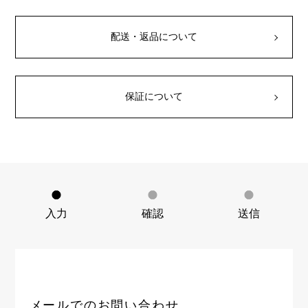
RICH CROSS
TwinPinky
ヴァシュロン・コンスタ
リッチクロス
ツインピンキー
ンタン
ANGLER
ETERNITY
配送・返品について
AUDEMARS PIGUET
JAEGER LE COULTRE
アングラー
エタニティ
オーデマ・ピゲ
ジャガー・ルクルト
HIMAWARI
YUKIZAKI BACHIKAN
CHANEL
Cartier
ヒマワリ
ゆきざき バチカン
シャネル
カルティエ
保証について
USED NOMBRE
USED ALPHA
HARRY WINSTON
BVLGARI
ノンブル認定中古
アルファ認定中古
ハリー・ウィンストン
ブルガリ
ZENITH
TAG HEUER
ゼニス
タグホイヤー
オリジナルジュエリー一覧へ
DUNAMIS
TABLE CLOCK
デュナミス
置き時計
VINTAGE WATCH
入力
確認
送信
ヴィンテージウォッチ
すべての時計ブランドを見る
メールでのお問い合わせ