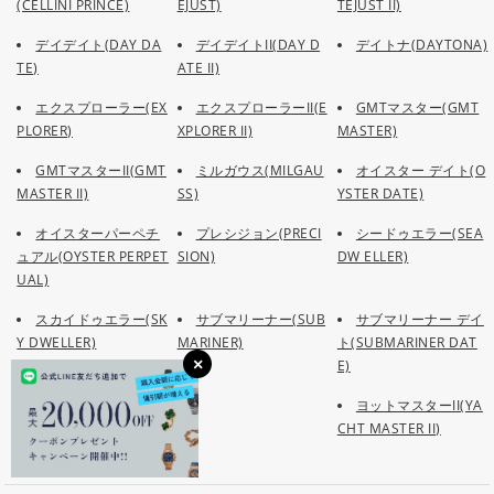
(CELLINI PRINCE)
EJUST)
TEJUST II)
デイデイト(DAY DA
デイデイトII(DAY D
デイトナ(DAYTONA)
TE)
ATE II)
エクスプローラー(EX
エクスプローラーII(E
GMTマスター(GMT
PLORER)
XPLORER II)
MASTER)
GMTマスターII(GMT
ミルガウス(MILGAU
オイスター デイト(O
MASTER II)
SS)
YSTER DATE)
オイスターパーペチ
プレシジョン(PRECI
シードゥエラー(SEA
ュアル(OYSTER PERPET
SION)
DW ELLER)
UAL)
スカイドゥエラー(SK
サブマリーナー(SUB
サブマリーナー デイ
Y DWELLER)
MARINER)
ト(SUBMARINER DAT
E)
ヨットマスター(YAC
ヨットマスターII(YA
HT MASTER)
CHT MASTER II)