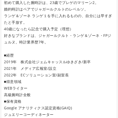
初めて購入した腕時計は、23歳でブレゲのマリーン2。
婚約時計はペアでジャガールクルトのレベルソ。
ランゲ＆ゾーネ ランゲ１を手に入れるものの、自分には早すぎ
たと手放す。
40歳になったら記念で購入予定（理想）
好きなブランドは、ジャガールクルト・ランゲ＆ゾーネ・FPジ
ュルヌ。時計業界歴7年。
■経歴
2019年 株式会社ジェムキャッスルゆきざき/新卒
2021年 メディア広報室/設立
2022年 ECソリューション室/副室長
■得意領域
WEBライター
高級腕時計全般
■保有資格
Google アナリティクス認定資格(GAIQ)
ジュエリーコーディネーター