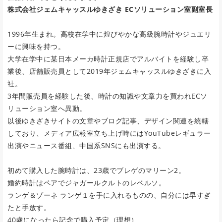
株式会社ジェムキャッスルゆきざき ECソリューション室副室長
1996年生まれ。高校在学中に煌びやかな高級腕時計やジュエリ
ーに興味を持つ。
大学在学中に某日本メーカ時計正規店でアルバイトを経験し卒
業後、店舗販売員として2019年ジェムキャッスルゆきざきに入
社。
3年間販売員を経験した後、時計の知識や文章力を買われECソ
リューション室へ異動。
以後ゆきざきサイトの文章やブログ記事、デザイン関連を統轄
しており、メディア広報室立ち上げ時にはYouTubeレギュラー
出演やニュース番組、中国系SNSにも出演する。
初めて購入した腕時計は、23歳でブレゲのマリーン2。
婚約時計はペアでジャガールクルトのレベルソ。
ランゲ＆ゾーネ ランゲ１を手に入れるものの、自分には早すぎ
たと手放す。
40歳になったら記念で購入予定（理想）