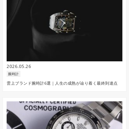
2026.05.26
腕時計
雲上ブランド腕時計6選｜人生の成熟が辿り着く最終到達点