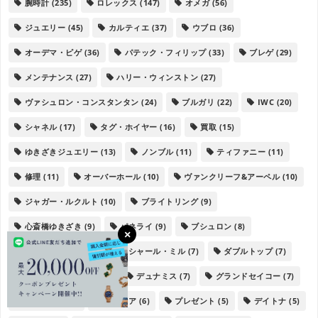
腕時計
(235)
ロレックス
(147)
オメガ
(56)
ジュエリー
(45)
カルティエ
(37)
ウブロ
(36)
オーデマ・ピゲ
(36)
パテック・フィリップ
(33)
ブレゲ
(29)
メンテナンス
(27)
ハリー・ウィンストン
(27)
ヴァシュロン・コンスタンタン
(24)
ブルガリ
(22)
IWC
(20)
シャネル
(17)
タグ・ホイヤー
(16)
買取
(15)
ゆきざきジュエリー
(13)
ノンブル
(11)
ティファニー
(11)
修理
(11)
オーバーホール
(10)
ヴァンクリーフ&アーペル
(10)
ジャガー・ルクルト
(10)
ブライトリング
(9)
心斎橋ゆきざき
(9)
パネライ
(9)
ブシュロン
(8)
ランゲ＆ゾーネ
(8)
リシャール・ミル
(7)
ダブルトップ
(7)
フランク・ミュラー
(7)
デュナミス
(7)
グランドセイコー
(7)
ネックレス
(6)
レガリア
(6)
プレゼント
(5)
デイトナ
(5)