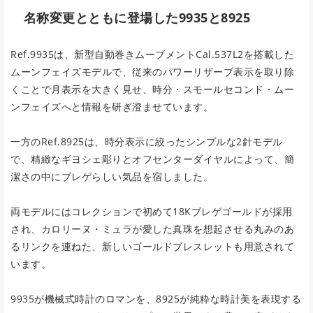
名称変更とともに登場した9935と8925
Ref.9935は、新型自動巻きムーブメントCal.537L2を搭載した
ムーンフェイズモデルで、従来のパワーリザーブ表示を取り除
くことで月表示を大きく見せ、時分・スモールセコンド・ムー
ンフェイズへと情報を研ぎ澄ませています。
一方のRef.8925は、時分表示に絞ったシンプルな2針モデル
で、精緻なギヨシェ彫りとオフセンターダイヤルによって、簡
潔さの中にブレゲらしい気品を宿しました。
両モデルにはコレクションで初めて18Kブレゲゴールドが採用
され、カロリーヌ・ミュラが愛した真珠を想起させる丸みのあ
るリンクを連ねた、新しいゴールドブレスレットも用意されて
います。
9935が機械式時計のロマンを、8925が純粋な時計美を表現する