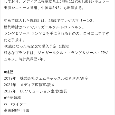
しており、メディア広報室立ち上げ時にはYouTubeレギュラー
出演やニュース番組、中国系SNSにも出演する。
初めて購入した腕時計は、23歳でブレゲのマリーン2。
婚約時計はペアでジャガールクルトのレベルソ。
ランゲ＆ゾーネ ランゲ１を手に入れるものの、自分には早すぎ
たと手放す。
40歳になったら記念で購入予定（理想）
好きなブランドは、ジャガールクルト・ランゲ＆ゾーネ・FPジ
ュルヌ。時計業界歴7年。
■経歴
2019年 株式会社ジェムキャッスルゆきざき/新卒
2021年 メディア広報室/設立
2022年 ECソリューション室/副室長
■得意領域
WEBライター
高級腕時計全般