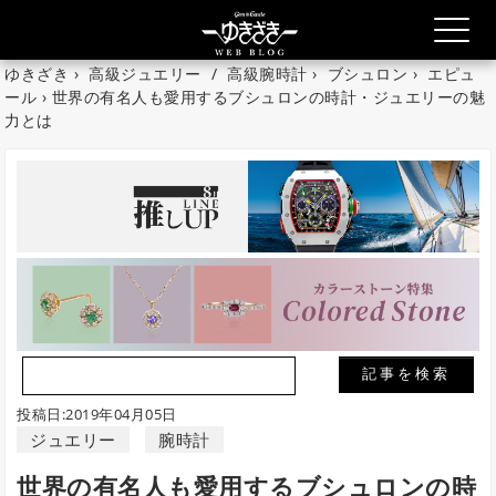
ゆきざき
›
高級ジュエリー
/
高級腕時計
›
ブシュロン
›
エピュ
ール
› 世界の有名人も愛用するブシュロンの時計・ジュエリーの魅
力とは
投稿日:2019年04月05日
ジュエリー
腕時計
世界の有名人も愛用するブシュロンの時