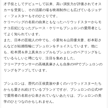
才子役としてデビューして以来、高い演技力が評価されてオス
カーを受賞し、その活躍の場を映画制作にも広げているジョデ
ィ・フォスターもそのひとりです。
ケリーバッグの名前の由来ともなったハリウッドスターからモ
ナコ后妃になったグレース・ケリーもブシュロンの愛用者とし
てよく知られています。
また、日本の芸能人の中でも、小栗旬＆山田優夫妻、杉本彩さ
んなどが結婚指輪にブシュロンをチョイスしています。他に
も、松本潤＆井上真央カップルもブシュロンのペアリングをし
ているらしいと噂になり、注目を集めました。
フリーアナウンサーの高橋真麻さんも自身のHPでブシュロンの
リングをアップしています。
ブシュロンは、歴代の王侯貴族や多くのハリウッドスターたち
からも愛され続けているブランドですが、ブシュロンの公式HP
で愛用者の名前が公表されていないあたりは、ブシュロンの美
学のひとつなのかもしれません。