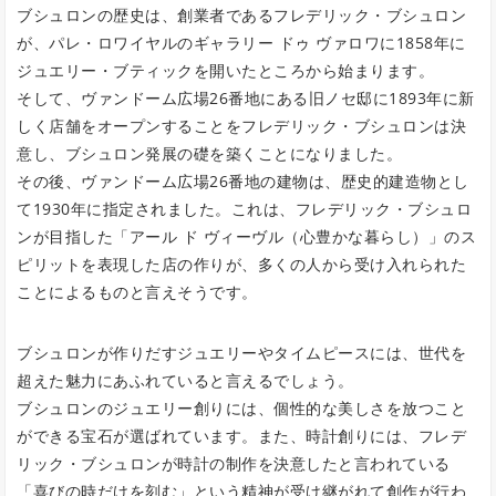
ブシュロンの歴史は、創業者であるフレデリック・ブシュロン
が、パレ・ロワイヤルのギャラリー ドゥ ヴァロワに1858年に
ジュエリー・ブティックを開いたところから始まります。
そして、ヴァンドーム広場26番地にある旧ノセ邸に1893年に新
しく店舗をオープンすることをフレデリック・ブシュロンは決
意し、ブシュロン発展の礎を築くことになりました。
その後、ヴァンドーム広場26番地の建物は、歴史的建造物とし
て1930年に指定されました。これは、フレデリック・ブシュロ
ンが目指した「アール ド ヴィーヴル（心豊かな暮らし）」のス
ピリットを表現した店の作りが、多くの人から受け入れられた
ことによるものと言えそうです。
ブシュロンが作りだすジュエリーやタイムピースには、世代を
超えた魅力にあふれていると言えるでしょう。
ブシュロンのジュエリー創りには、個性的な美しさを放つこと
ができる宝石が選ばれています。また、時計創りには、フレデ
リック・ブシュロンが時計の制作を決意したと言われている
「喜びの時だけを刻む」という精神が受け継がれて創作が行わ