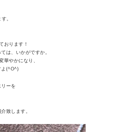
ます。
ております！
みては、いかがですか。
変華やかになり、
(^O^)
エリーを
紹介致します。