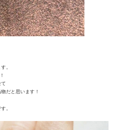
。
ます。
0！
全て
品物だと思います！
です。