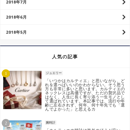
2018年7月
2018年6月
2018年5月
人気の記事
ジュエリー
「いつかはカルティエ」と思いながら、ど
れを選べばいいのかわからない。そう思う
方も非常に多いと思います。カルティエの
ネックレスは高価ですが、ただの贅沢品で
はなく、人生に長く寄り添う一生モノとし
て選ばれています。本記事では、流行や年
齢に左右されず、何年、何十年先でも「選
んでよかった」と思えるカ
腕時計