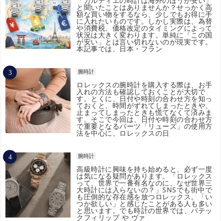
「カルティエの時計は海外のほうが安い」
と聞いたことはありませんか？せっかく高
額な買い物をするなら、少しでもお得に手
に入れたいものです。しかし実際は、為替
や消費税、価格改定のタイミングによって
状況は大きく変わります。単純に「この国
が安い」とは言い切れないのが現実です。
本記事では、日本・フラン
腕時計
ロレックスの腕時計を購入する際は、お手
入れの方法も確認しておくことが大切で
す。とくに、日付や時刻の合わせ方を知っ
ておくと、時間がずれてしまったときや、
止まってしまったときも慌てなくて済みま
す。そこで今回は、日付や時刻の合わせ方
で重要となるパーツ「リューズ」の使用方
法を中心に、ロレックスの日
腕時計
高級時計に興味を持ち始めると、必ず一度
は気になる疑問があります。「ロレックス
って、世界で一番有名なのに、なぜ世界三
大時計には入らないの？」SNSでも街中で
も圧倒的な存在感を放つロレックス。「い
つか欲しい」と感じたことがある人も多い
と思います。でも時計の世界では、パテッ
クフィリップ や ヴァ