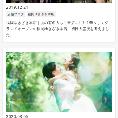
2019.12.21
店舗ブログ
福岡ゆきざき本店
福岡ゆきざき本店｜あの有名人もご来店…！！？華々しくグ
ランドオープンの福岡ゆきざき本店！初日大盛況を迎えまし
た。
2020.03.05