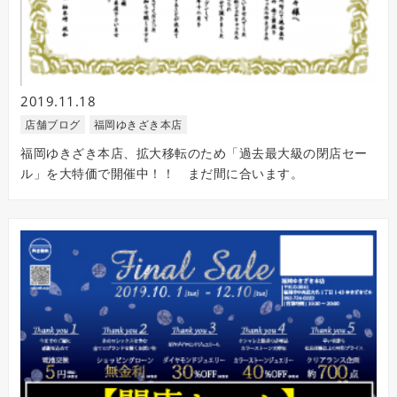
2019.11.18
店舗ブログ
福岡ゆきざき本店
福岡ゆきざき本店、拡大移転のため「過去最大級の閉店セー
ル」を大特価で開催中！！ まだ間に合います。