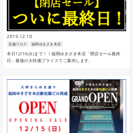
2019.12.10
店舗ブログ
福岡ゆきざき本店
本日12/10(火)まで！！福岡ゆきざき本店「閉店セール最終
日」最後の大特価プライスでご案内します。