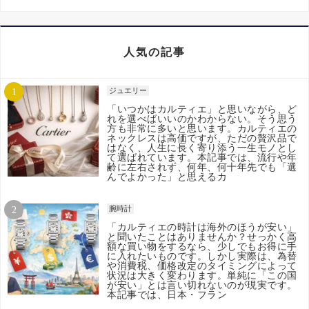
人気の記事
ジュエリー
「いつかはカルティエ」と思いながら、ど
れを選べばいいのかわからない。そう思う
方も非常に多いと思います。カルティエの
ネックレスは高価ですが、ただの贅沢品で
はなく、人生に長く寄り添う一生モノとし
て選ばれています。本記事では、流行や年
齢に左右されず、何年、何十年先でも「選
んでよかった」と思えるカ
腕時計
「カルティエの時計は海外のほうが安い」
と聞いたことはありませんか？せっかく高
額な買い物をするなら、少しでもお得に手
に入れたいものです。しかし実際は、為替
や消費税、価格改定のタイミングによって
状況は大きく変わります。単純に「この国
が安い」とは言い切れないのが現実です。
本記事では、日本・フラン