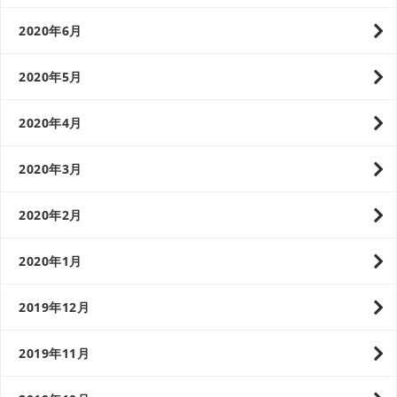
2020年6月
2020年5月
2020年4月
2020年3月
2020年2月
2020年1月
2019年12月
2019年11月