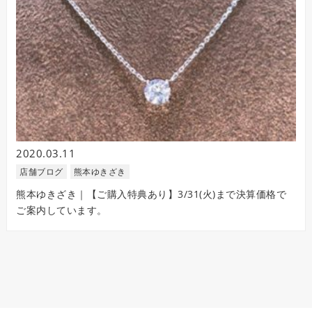
2020.03.11
店舗ブログ
熊本ゆきざき
熊本ゆきざき｜【ご購入特典あり】3/31(火)まで決算価格で
ご案内しています。