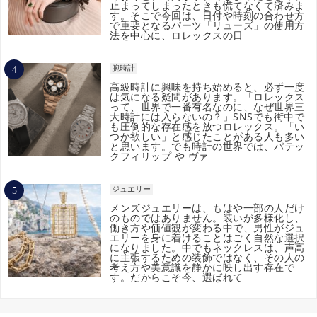
止まってしまったときも慌てなくて済みま
す。そこで今回は、日付や時刻の合わせ方
で重要となるパーツ「リューズ」の使用方
法を中心に、ロレックスの日
腕時計
高級時計に興味を持ち始めると、必ず一度
は気になる疑問があります。「ロレックス
って、世界で一番有名なのに、なぜ世界三
大時計には入らないの？」SNSでも街中で
も圧倒的な存在感を放つロレックス。「い
つか欲しい」と感じたことがある人も多い
と思います。でも時計の世界では、パテッ
クフィリップ や ヴァ
ジュエリー
メンズジュエリーは、もはや一部の人だけ
のものではありません。装いが多様化し、
働き方や価値観が変わる中で、男性がジュ
エリーを身に着けることはごく自然な選択
になりました。中でもネックレスは、声高
に主張するための装飾ではなく、その人の
考え方や美意識を静かに映し出す存在で
す。だからこそ今、選ばれて