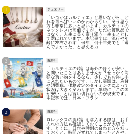
ジュエリー
「いつかはカルティエ」と思いながら、ど
れを選べばいいのかわからない。そう思う
方も非常に多いと思います。カルティエの
ネックレスは高価ですが、ただの贅沢品で
はなく、人生に長く寄り添う一生モノとし
て選ばれています。本記事では、流行や年
齢に左右されず、何年、何十年先でも「選
んでよかった」と思えるカ
腕時計
「カルティエの時計は海外のほうが安い」
と聞いたことはありませんか？せっかく高
額な買い物をするなら、少しでもお得に手
に入れたいものです。しかし実際は、為替
や消費税、価格改定のタイミングによって
状況は大きく変わります。単純に「この国
が安い」とは言い切れないのが現実です。
本記事では、日本・フラン
腕時計
ロレックスの腕時計を購入する際は、お手
入れの方法も確認しておくことが大切で
す。とくに、日付や時刻の合わせ方を知っ
ておくと、時間がずれてしまったときや、