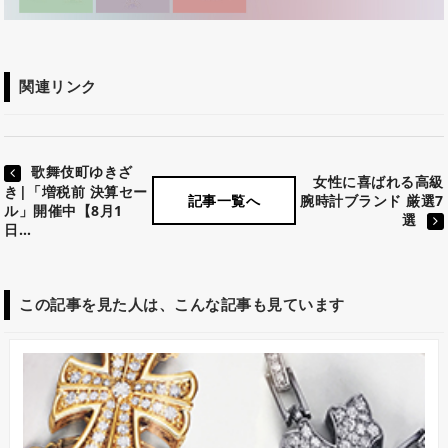
関連リンク
歌舞伎町ゆきざ
女性に喜ばれる高級
き|「増税前 決算セー
腕時計ブランド 厳選7
記事一覧へ
ル」開催中【8月1
選
日…
この記事を見た人は、こんな記事も見ています