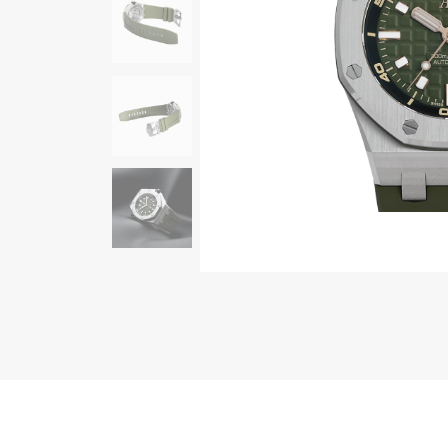
AUDEMARS PIGUET
RICH CROSS
オーデマ・ピゲ
リッチクロス
HARRY WINSTON
HIMAWARI
ハリー・ウィンストン
ヒマワリ
DUNAMIS
デュナミス