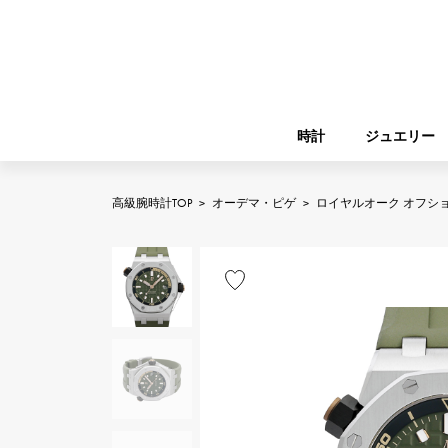
時計
ジュエリー
高級腕時計TOP
>
オーデマ・ピゲ
>
ロイヤルオーク オフシ
ROLEX
YUKIZAKI
ジュエリー
バーキン
ロレックス
A.LANGE & SOHNE
REGALIA
ガーデンパーティー
ランゲ＆ゾーネ
レガリア
FRANCK MULLER
NOMBRE putite
小物
フランク・ミュラー
ノンブルプティ