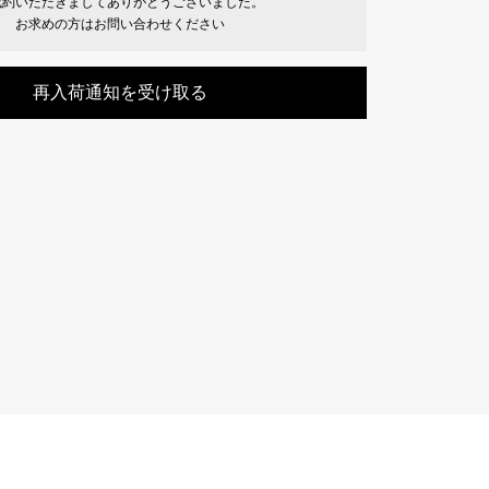
成約いただきましてありがとうございました。
Cartier
お求めの方はお問い合わせください
ETERNITY
カルティエ
エタニティ
再入荷通知を受け取る
TAG HEUER
USED ALPHA
タグホイヤー
アルファ認定中古