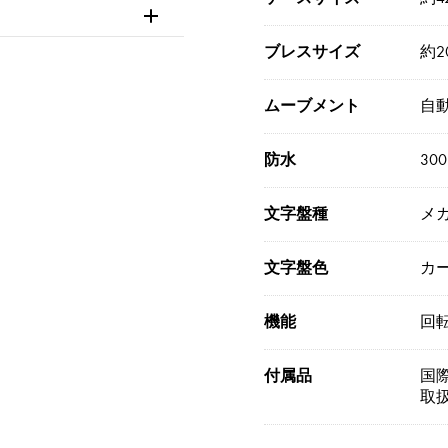
ブレスサイズ
約20
ムーブメント
自
防水
30
文字盤種
メ
文字盤色
カ
機能
回
付属品
国際
取扱