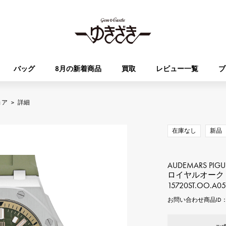
バッグ
8月の新着商品
買取
レビュー一覧
ブ
ョア
>
詳細
HUBLOT
OMEGA
ブランド
ジュエリー
セレクト
ジュエリー
オータクロア
ケリー
ウブロ
オメガ
在庫なし
新品
Breguet
PATEK PHILIPPE
DOUBLE TOP
YOBIKO
エブリン
財布
ブレゲ
パテック・フィリップ
AUDEMARS PIGU
ダブルトップ
ヨビコ
ロイヤルオーク
15720ST.OO.A05
RICHARD MILLE
VACHERON CONSTA
ALPHA
ALPHA putite
その他
お問い合わせ商品ID： 
リシャール・ミル
ヴァシュロン・コンスタン
アルファ
アルファプティ