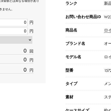
返済金額とは異なる場合があり
ランク
新品[
できません。
お問い合わせ商品ID
W23
円
商品名
ロ
円
ブランド名
オ
回
モデル名
ロ
円
円
型番
157
タイプ
メ
素材
ス
ケースサイズ
約4