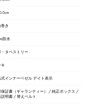
.0cm
動巻き
0m防水
ガ・タペストリー
ーキ
転式インナーベゼル デイト表示
保証書（ギャランティー） / 純正ボックス /
説明書 / 替えベルト