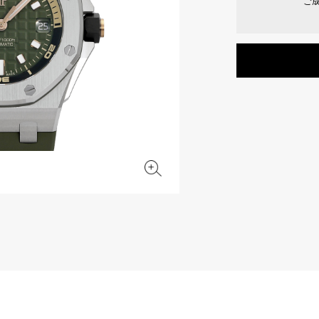
ご
JAEGER LE COULTRE
CHANEL
エルメスバッグ
TwinPinky
ANGLER
ジャガー・ルクルト
シャネル
ツインピンキー
アングラー
BVLGARI
ZENITH
YUKIZAKI BACHIKAN
USED NOMBRE
ブルガリ
ゼニス
ゆきざき バチカン
ノンブル認定中古
TABLE CLOCK
VINTAGE WATCH
置き時計
ヴィンテージウォッチ
オリジナルジュエリー一覧へ
すべての時計ブランドを見る