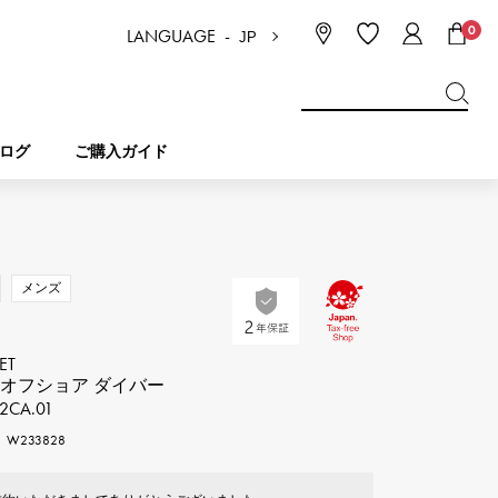
0
LANGUAGE -
JP
日本語
ENGLISH
한국
简体中文
繁体中文
ログ
ご購入ガイド
BREITLING
ブライダル
ジュエリー
ピコタンロック
ブライトリング
メンズ
IWC
NOMBRE
チャーム
IWC
ET
ノンブル
 オフショア ダイバー
2CA.01
NTIN
PANERAI
eclat
W233828
タン
パネライ
エクラ