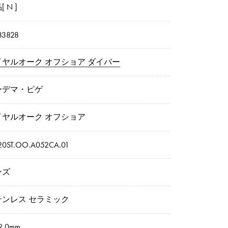
 N ]
3828
イヤルオーク オフショア ダイバー
ーデマ・ピゲ
イヤルオーク オフショア
20ST.OO.A052CA.01
ンズ
テンレス セラミック
2.0mm