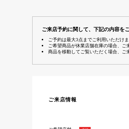
AUDEMARS PIGUET
RICH CROSS
オーデマ・ピゲ
リッチクロス
HARRY WINSTON
ご来店予約に関して、下記の内容を
HIMAWARI
ハリー・ウィンストン
ヒマワリ
ご予約は最大3点までご利用いただけ
ご希望商品が休業店舗在庫の場合、ご
商品を移動してご覧いただく場合、ご
DUNAMIS
デュナミス
ご来店情報