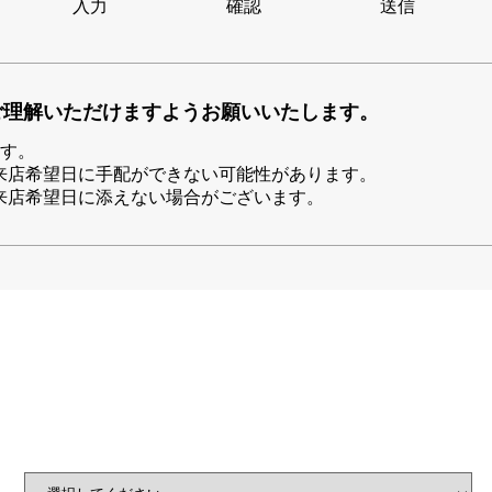
入力
確認
送信
JAEGER LE COULTRE
CHANEL
エルメスバッグ
TwinPinky
ANGLER
ジャガー・ルクルト
シャネル
ツインピンキー
アングラー
BVLGARI
ZENITH
ご理解いただけますようお願いいたします。
YUKIZAKI BACHIKAN
USED NOMBRE
ブルガリ
ゼニス
ゆきざき バチカン
ノンブル認定中古
ます。
来店希望日に手配ができない可能性があります。
来店希望日に添えない場合がございます。
TABLE CLOCK
VINTAGE WATCH
置き時計
ヴィンテージウォッチ
オリジナルジュエリー一覧へ
すべての時計ブランドを見る