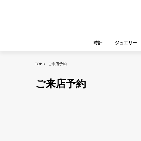
時計
ジュエリー
TOP
>
ご来店予約
ROLEX
YUKIZAKI
ジュエリー
バーキン
ロレックス
ご来店予約
A.LANGE & SOHNE
REGALIA
ガーデンパーティー
ランゲ＆ゾーネ
レガリア
FRANCK MULLER
NOMBRE putite
小物
フランク・ミュラー
ノンブルプティ