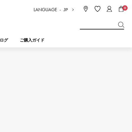
0
LANGUAGE -
JP
日本語
ENGLISH
한국
简体中文
繁体中文
ログ
ご購入ガイド
BREITLING
ブライダル
ジュエリー
ピコタンロック
ブライトリング
IWC
NOMBRE
チャーム
IWC
ノンブル
NTIN
PANERAI
eclat
タン
パネライ
エクラ