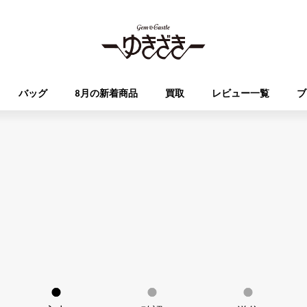
バッグ
8月の新着商品
買取
レビュー一覧
ブ
HUBLOT
OMEGA
ブランド
ジュエリー
セレクト
ジュエリー
オータクロア
ケリー
ウブロ
オメガ
Breguet
PATEK PHILIPPE
DOUBLE TOP
YOBIKO
エブリン
財布
ブレゲ
パテック・フィリップ
ダブルトップ
ヨビコ
RICHARD MILLE
VACHERON CONSTA
ALPHA
ALPHA putite
その他
リシャール・ミル
ヴァシュロン・コンスタン
アルファ
アルファプティ