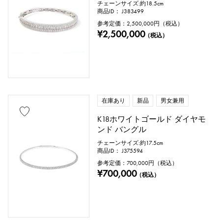
チェーンサイズ:約18.5cm
商品ID： J383499
参考定価：
2,500,000
円（税込）
¥2,500,000
付属品
（税込）
純正ボックス
保証書
鑑定書
鑑別書
修理明細書
修理保証書
在庫あり
新品
男女兼用
価格
K18ホワイトゴールド ダイヤモ
ンド バングル
チェーンサイズ:約17.5cm
商品ID： J375594
万円 ～
万円
参考定価：
700,000
円（税込）
¥700,000
（税込）