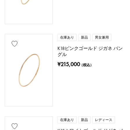
ピンクゴールド
ホワイトゴールド
シルバー
チタン
エナメル
メッキ
セラミック
ステンレス
在庫あり
新品
男女兼用
ブラックゴールド
シェル
K18ピンクゴールド ジガネ バン
スティングレイ（エイ革）
パイソン
グル
¥215,000
（税込）
クロコ
パラジウム
レザー
石種
ガーネット
アメシスト
アクアマリン
サンゴ
在庫あり
新品
レディース
ダイヤモンド
エメラルド
ヒスイ