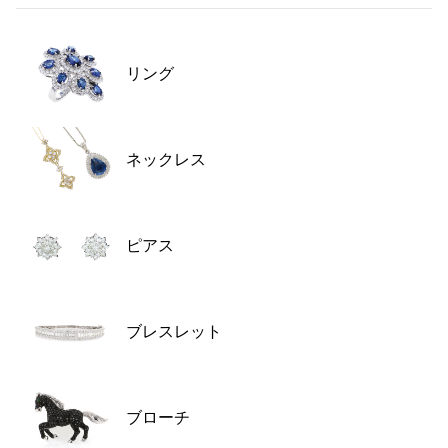
RICH CROSS
TwinPinky
ヴァシュロン・コンスタ
リッチクロス
ツインピンキー
ンタン
ANGLER
ETERNITY
AUDEMARS PIGUET
JAEGER LE COULTRE
アングラー
エタニティ
リング
オーデマ・ピゲ
ジャガー・ルクルト
HIMAWARI
YUKIZAKI BACHIKAN
CHANEL
Cartier
ヒマワリ
ゆきざき バチカン
シャネル
カルティエ
USED NOMBRE
USED ALPHA
HARRY WINSTON
BVLGARI
ネックレス
ノンブル認定中古
アルファ認定中古
ハリー・ウィンストン
ブルガリ
ZENITH
TAG HEUER
ゼニス
タグホイヤー
オリジナルジュエリー一覧へ
ピアス
DUNAMIS
TABLE CLOCK
デュナミス
置き時計
VINTAGE WATCH
ヴィンテージウォッチ
ブレスレット
すべての時計ブランドを見る
ブローチ