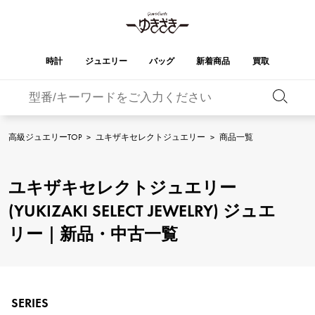
時計
ジュエリー
バッグ
新着商品
買取
バーキン
オータクロア
YUKIZAKI
ROLEX
ブランド
セレクト
HUBLOT
ブライダル
ジュエリー
ロレックス
ジュエリー
ジュエリー
ウブロ
ジュエリー
高級ジュエリーTOP
>
ユキザキセレクトジュエリー
>
商品一覧
ケリー
ピコタンロック
OMEGA
BREITLING
オメガ
ブライトリング
REGALIA
DOUBLE TOP
ユキザキセレクトジュエリー
レガリア
ダブルトップ
ガーデンパーティー
エブリン
A.LANGE & SOHNE
Breguet
ランゲ＆ゾーネ
ブレゲ
(YUKIZAKI SELECT JEWELRY) ジュエ
YOBIKO
NOMBRE
ヨビコ
ノンブル
財布
チャーム
PATEK PHILIPPE
IWC
リー｜新品・中古一覧
IWC
パテック・フィリップ
NOMBRE putite
ALPHA
ノンブルプティ
アルファ
小物
その他
FRANCK MULLER
RICHARD MILLE
フランク・ミュラー
リシャール・ミル
ALPHA putite
eclat
アルファプティ
エクラ
VACHERON
PANERAI
エルメスバッグ
SERIES
CONSTANTIN
パネライ