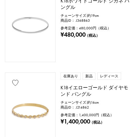
K18ホワイトゴールド ジガネ バ
ングル
パール
アレキサンドライト
チェーンサイズ:約19cm
商品ID： J368863
ルビー
オニキス
ペリドット
参考定価：
480,000
円（税込）
¥480,000
（税込）
サファイア
オパール
トルマリン
トパーズ
トルコ石
タンザナイト
ブラックダイヤ
その他
在庫あり
新品
レディース
K18イエローゴールド ダイヤモ
モチーフ
ンド バングル
数字
アルファベット
クロス
チェーンサイズ:約16cm
商品ID： J214862
参考定価：
1,400,000
円（税込）
クローバー
スカル
ドロップ
¥1,400,000
（税込）
ハート
リボン
一粒ジュエリー