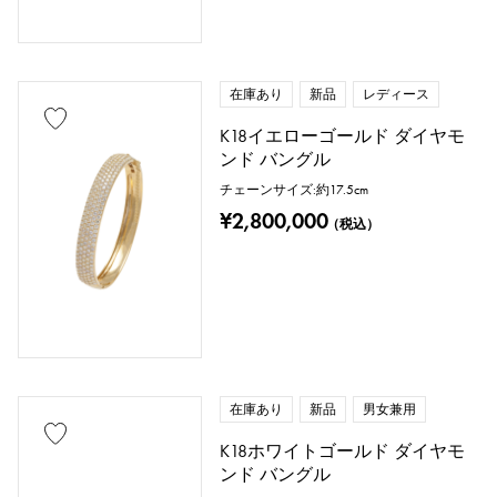
動物
昆虫
星
月
羽根
花
蝶
鍵
馬蹄
星座
在庫あり
新品
レディース
釣り針
K18イエローゴールド ダイヤモ
ンド バングル
チェーンサイズ:約17.5cm
リングサイズ
¥2,800,000
（税込）
号 ～
号
チェーンサイズ
在庫あり
新品
男女兼用
K18ホワイトゴールド ダイヤモ
ンド バングル
cm ～
cm