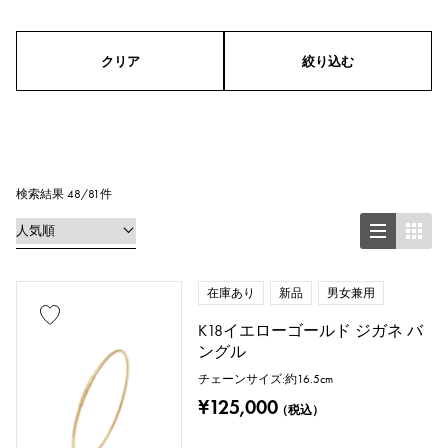
メンズ
レディース
男女兼用
クリア
絞り込む
シリーズ
リング
ネックレス
ピアス
イヤリング
ペンダントトップ
検索結果 48/81件
ブレスレット
アンクレット
ブローチ
在庫あり
新品
男女兼用
K18イエローゴールド ジガネ バ
ングル
地金材質
チェーンサイズ:約16.5cm
プラチナ
イエローゴールド
¥125,000
（税込）