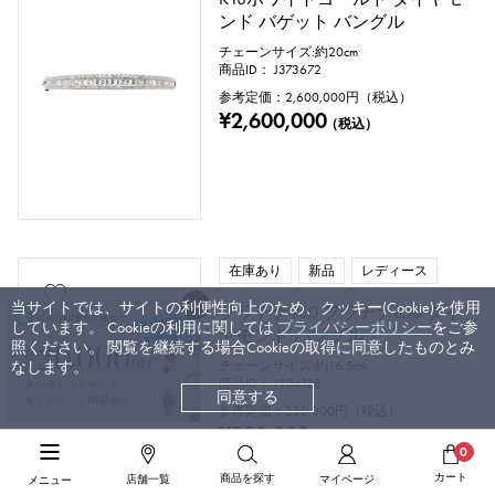
ンド バゲット バングル
チェーンサイズ:約20cm
商品ID： J373672
参考定価：
2,600,000
円（税込）
¥2,600,000
（税込）
在庫あり
新品
レディース
当サイトでは、サイトの利便性向上のため、クッキー(Cookie)を使用
プラチナ950 プラチナ850 ダイ
しています。 Cookieの利用に関しては
プライバシーポリシー
をご参
ヤモンド バングル
照ください。 閲覧を継続する場合Cookieの取得に同意したものとみ
なします。
チェーンサイズ:約16.5cm
商品ID： J304128
同意する
参考定価：
280,000
円（税込）
¥280,000
（税込）
0
カート
商品を探す
店舗一覧
マイページ
メニュー