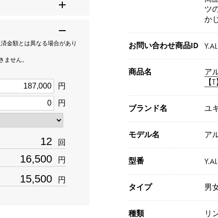
ツ
か
返済金額とは異なる場合があり
お問い合わせ商品ID
Y.AL
できません。
商品名
ア
【
円
円
ブランド名
ユ
モデル名
ア
回
円
型番
Y.AL
円
タイプ
男
種類
リ