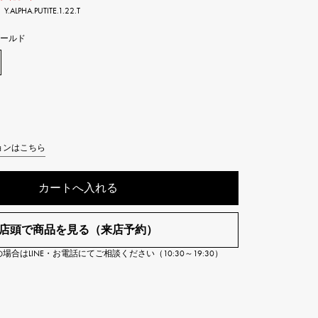
PHA.PUTITE.1.22.T
Cartier
ETERNITY
カルティエ
エタニティ
ゴールド
TAG HEUER
USED ALPHA
タグホイヤー
アルファ認定中古
ョンはこちら
カートへ入れる
店頭で商品を見る（来店予約）
合はLINE・お電話にてご相談ください（10:30～19:30）