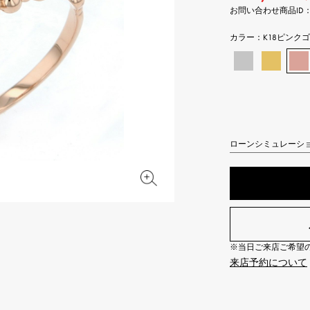
お問い合わせ商品ID： Y.AL
JAEGER LE COULTRE
CHANEL
エルメスバッグ
TwinPinky
ANGLER
ジャガー・ルクルト
シャネル
ツインピンキー
アングラー
カラー：
K18ピンク
BVLGARI
ZENITH
YUKIZAKI BACHIKAN
USED NOMBRE
ブルガリ
ゼニス
ゆきざき バチカン
ノンブル認定中古
TABLE CLOCK
VINTAGE WATCH
置き時計
ヴィンテージウォッチ
ローンシミュレーシ
オリジナルジュエリー一覧へ
すべての時計ブランドを見る
※当日ご来店ご希望の場
来店予約について