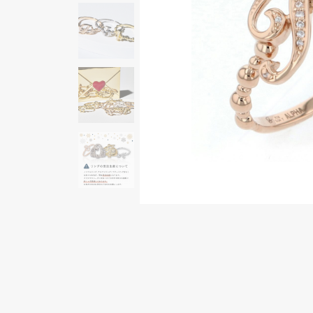
AUDEMARS PIGUET
RICH CROSS
オーデマ・ピゲ
リッチクロス
HARRY WINSTON
HIMAWARI
ハリー・ウィンストン
ヒマワリ
DUNAMIS
デュナミス