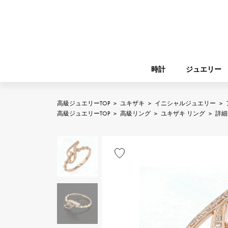
時計
ジュエリー
高級ジュエリーTOP
>
ユキザキ
>
イニシャルジュエリー
>
ROLEX
高級ジュエリーTOP
>
高級リング
>
ユキザキ リング
>
詳細
YUKIZAKI
ジュエリー
バーキン
ロレックス
A.LANGE & SOHNE
REGALIA
ガーデンパーティー
ランゲ＆ゾーネ
レガリア
FRANCK MULLER
NOMBRE putite
小物
フランク・ミュラー
ノンブルプティ