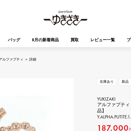
バッグ
8月の新着商品
買取
レビュー一覧
ブ
アルファプティ
>
詳細
HUBLOT
OMEGA
ブランド
ジュエリー
セレクト
ジュエリー
オータクロア
ケリー
ウブロ
オメガ
在庫あり
新品
Breguet
PATEK PHILIPPE
DOUBLE TOP
YOBIKO
エブリン
財布
ブレゲ
パテック・フィリップ
ダブルトップ
ヨビコ
YUKIZAKI
アルファプティ
品】
RICHARD MILLE
VACHERON CONSTA
ALPHA
ALPHA putite
その他
Y.ALPHA.PUTITE.1
リシャール・ミル
ヴァシュロン・コンスタン
アルファ
アルファプティ
187,000