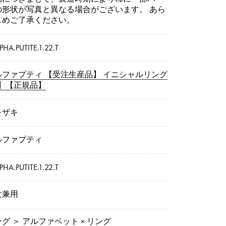
の形状が写真と異なる場合がございます。 あら
じめご了承ください。
PHA.PUTITE.1.22.T
ルファプティ 【受注生産品】 イニシャルリング
T】【正規品】
キザキ
ルファプティ
PHA.PUTITE.1.22.T
女兼用
ング
＞
アルファベット × リング