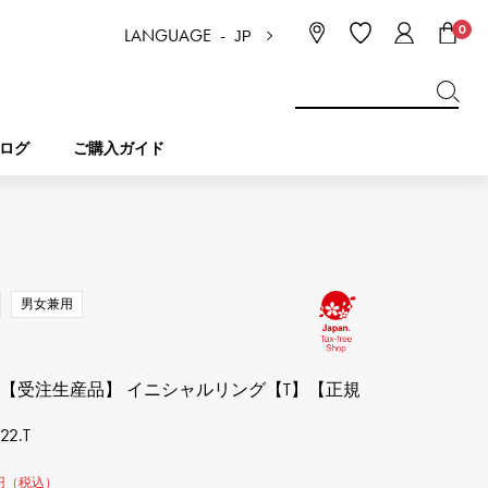
0
LANGUAGE -
JP
日本語
ENGLISH
한국
简体中文
繁体中文
ログ
ご購入ガイド
BREITLING
ブライダル
ジュエリー
ピコタンロック
ブライトリング
男女兼用
IWC
NOMBRE
チャーム
IWC
ノンブル
 【受注生産品】 イニシャルリング【T】【正規
NTIN
PANERAI
eclat
.22.T
タン
パネライ
エクラ
円（税込）