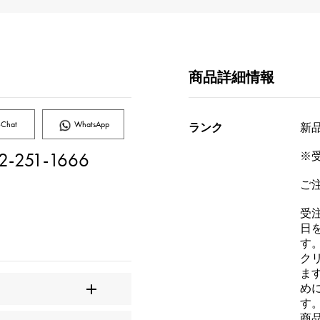
商品詳細情報
Chat
WhatsApp
ランク
新品[
2-251-1666
※
ご
受
日
す
ク
ま
め
す
商