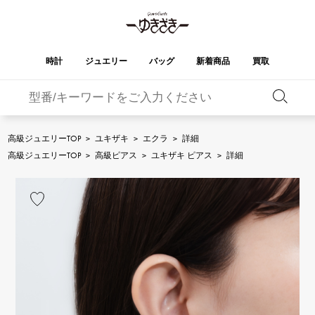
時計
ジュエリー
バッグ
新着商品
買取
バーキン
オータクロア
YUKIZAKI
ROLEX
ブランド
セレクト
HUBLOT
ブライダル
ジュエリー
ロレックス
ジュエリー
ジュエリー
ウブロ
ジュエリー
高級ジュエリーTOP
>
ユキザキ
>
エクラ
>
詳細
ケリー
ピコタンロック
OMEGA
BREITLING
高級ジュエリーTOP
>
高級ピアス
>
ユキザキ ピアス
>
詳細
オメガ
ブライトリング
REGALIA
DOUBLE TOP
ガーデンパーティー
エブリン
レガリア
ダブルトップ
A.LANGE & SOHNE
Breguet
ランゲ＆ゾーネ
ブレゲ
YOBIKO
NOMBRE
財布
チャーム
ヨビコ
ノンブル
PATEK PHILIPPE
IWC
IWC
パテック・フィリップ
NOMBRE putite
ALPHA
小物
その他
ノンブルプティ
アルファ
FRANCK MULLER
RICHARD MILLE
フランク・ミュラー
リシャール・ミル
ALPHA putite
eclat
アルファプティ
エクラ
VACHERON
PANERAI
エルメスバッグ
CONSTANTIN
パネライ