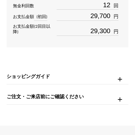
回
無金利回数
K18ピンクゴールド
円
お支払金額
(初回)
石種(1)
お支払金額(2回目以
円
降)
ダイヤモンド 約0.200ct
石種(2)
ダイヤモンド 約0.200ct
モチーフサイズ
ショッピングガイド
縦 約5 × 横 約5 × 奥行 約2.5mm
ご注文・ご来店前にご確認ください