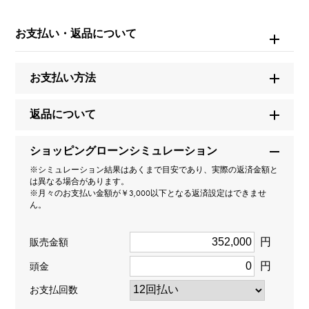
エクラ
お支払い・返品について
型番
お支払い方法
ECL002.PG.S
タイプ
返品について
レディース
ショッピングローンシミュレーション
※シミュレーション結果はあくまで目安であり、実際の返済金額と
種類
は異なる場合があります。
※月々のお支払い金額が￥3,000以下となる返済設定はできませ
ピアス
＞
一粒 × ピアス
ん。
デザイン
円
販売金額
一粒
円
頭金
お支払回数
材質