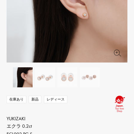
RICH CROSS
TwinPinky
ヴァシュロン・コンスタ
リッチクロス
ツインピンキー
ンタン
ANGLER
ETERNITY
AUDEMARS PIGUET
JAEGER LE COULTRE
アングラー
エタニティ
オーデマ・ピゲ
ジャガー・ルクルト
HIMAWARI
YUKIZAKI BACHIKAN
CHANEL
Cartier
ヒマワリ
ゆきざき バチカン
シャネル
カルティエ
USED NOMBRE
USED ALPHA
HARRY WINSTON
BVLGARI
ノンブル認定中古
アルファ認定中古
ハリー・ウィンストン
ブルガリ
ZENITH
TAG HEUER
ゼニス
タグホイヤー
オリジナルジュエリー一覧へ
DUNAMIS
TABLE CLOCK
デュナミス
置き時計
VINTAGE WATCH
ヴィンテージウォッチ
在庫あり
新品
レディース
すべての時計ブランドを見る
YUKIZAKI
エクラ 0.2ct