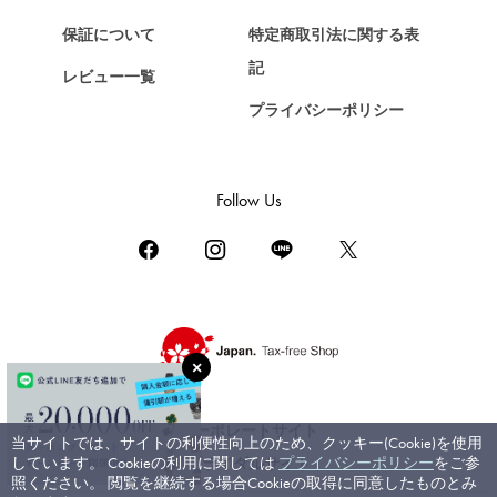
ショパール
保証について
特定商取引法に関する表
ZENITH
記
レビュー一覧
ゼニス
プライバシーポリシー
DAMIANI
ダミアーニ
TUDOR
Follow Us
チューダー（チュードル）
TIFFANY&Co.
ティファニー
PIAGET
ピアジェ
BOUCHERON
ブシュロン
コーポレートサイト
当サイトでは、サイトの利便性向上のため、クッキー(Cookie)を使用
BVLGARI
しています。 Cookieの利用に関しては
プライバシーポリシー
をご参
ブライダルサイト
ブルガリ
照ください。 閲覧を継続する場合Cookieの取得に同意したものとみ